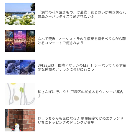
「満開の花×生きもの」は最強！あじさいが咲き誇る八
景島シーパラダイスで癒されたい♪
なんて贅沢…オーケストラの生演奏を寝そべりながら聴
けるコンサートで癒されよう
3月22日は「国際アザラシの日」！ シーパラでくらす希
少な種類のアザラシに会いに行こう
桜さんぽに行こう！ 戸塚区の桜並木をウナシーが案内
♪
ひょうちゃんも気になる♪ 数量限定でかぬまブランド
いちごトッピングのドリンクが登場！