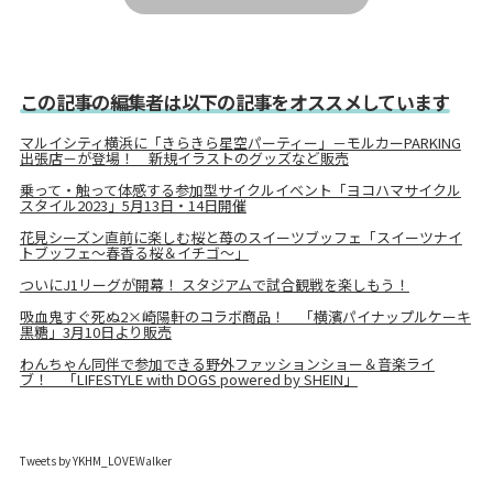
この記事の編集者は以下の記事をオススメしています
マルイシティ横浜に「きらきら星空パーティー」－モルカーPARKING
出張店－が登場！ 新規イラストのグッズなど販売
乗って・触って体感する参加型サイクルイベント「ヨコハマサイクル
スタイル2023」5月13日・14日開催
花見シーズン直前に楽しむ桜と苺のスイーツブッフェ「スイーツナイ
トブッフェ～春香る桜＆イチゴ～」
ついにJ1リーグが開幕！ スタジアムで試合観戦を楽しもう！
吸血鬼すぐ死ぬ2×崎陽軒のコラボ商品！ 「横濱パイナップルケーキ
黒糖」3月10日より販売
わんちゃん同伴で参加できる野外ファッションショー＆音楽ライ
ブ！ 「LIFESTYLE with DOGS powered by SHEIN」
Tweets by YKHM_LOVEWalker