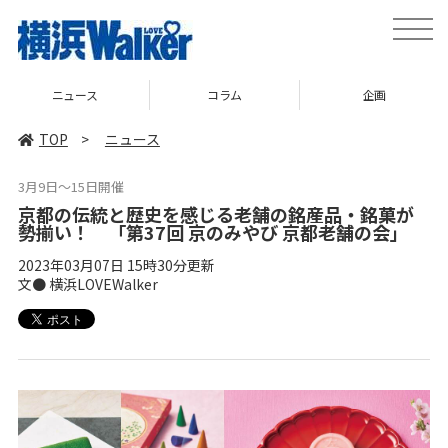
toggle
naviga
ニュース
コラム
企画
TOP
>
ニュース
3月9日〜15日開催
京都の伝統と歴史を感じる老舗の銘産品・銘菓が
勢揃い！ 「第37回 京のみやび 京都老舗の会」
2023年03月07日 15時30分更新
文● 横浜LOVEWalker