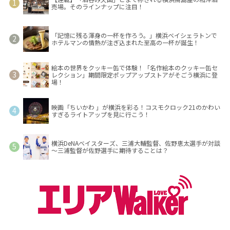
売場。そのラインナップに注目！
「記憶に残る渾身の一杯を作ろう。」横浜ベイシェラトンで
ホテルマンの情熱が注ぎ込まれた至高の一杯が誕生！
絵本の世界をクッキー缶で体験！「名作絵本のクッキー缶セ
レクション」期間限定ポップアップストアがそごう横浜に登
場！
映画「ちいかわ 」が横浜を彩る！コスモクロック21のかわい
すぎるライトアップを見に行こう！
横浜DeNAベイスターズ、三浦大輔監督、佐野恵太選手が対談
～三浦監督が佐野選手に期待することは？