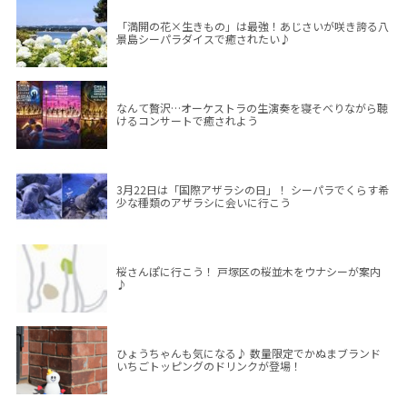
「満開の花×生きもの」は最強！あじさいが咲き誇る八
景島シーパラダイスで癒されたい♪
なんて贅沢…オーケストラの生演奏を寝そべりながら聴
けるコンサートで癒されよう
3月22日は「国際アザラシの日」！ シーパラでくらす希
少な種類のアザラシに会いに行こう
桜さんぽに行こう！ 戸塚区の桜並木をウナシーが案内
♪
ひょうちゃんも気になる♪ 数量限定でかぬまブランド
いちごトッピングのドリンクが登場！