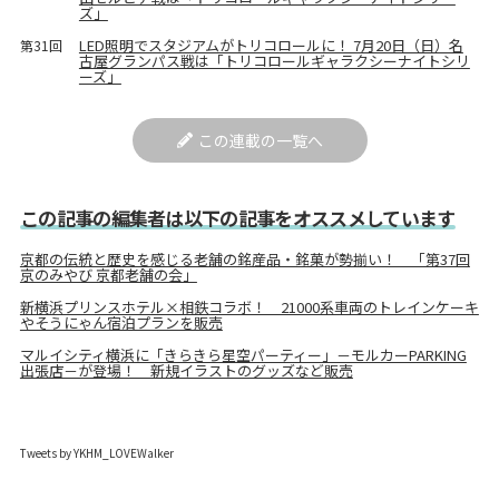
ズ」
LED照明でスタジアムがトリコロールに！ 7月20日（日）名
第31回
古屋グランパス戦は「トリコロールギャラクシーナイトシリ
ーズ」
この連載の一覧へ
この記事の編集者は以下の記事をオススメしています
京都の伝統と歴史を感じる老舗の銘産品・銘菓が勢揃い！ 「第37回
京のみやび 京都老舗の会」
新横浜プリンスホテル×相鉄コラボ！ 21000系車両のトレインケーキ
やそうにゃん宿泊プランを販売
マルイシティ横浜に「きらきら星空パーティー」－モルカーPARKING
出張店－が登場！ 新規イラストのグッズなど販売
Tweets by YKHM_LOVEWalker