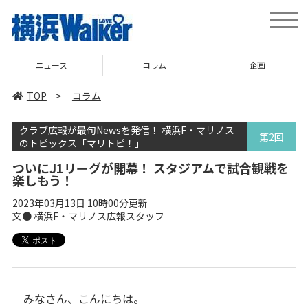
toggle
naviga
コラム
企画
TOP
TOP
>
コラム
クラブ広報が最旬Newsを発信！ 横浜F・マリノス
第2回
のトピックス「マリトピ！」
ついにJ1リーグが開幕！ スタジアムで試合観戦を
楽しもう！
2023年03月13日 10時00分更新
文● 横浜F・マリノス広報スタッフ
みなさん、こんにちは。