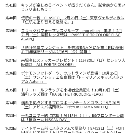
キッズが楽しめるイベントが盛りだくさん。試合前から思い
第41回
っきり楽しもう！
伝統の一戦「CLASICO」 2月28日（土）東京ヴェルディ戦は
第40回
「伝統を塗り替える激闘を。」
フラッグパフォーマンスグループ「morethan」来場！ 2月
第39回
21日（土）浦和レッズ戦は「RAISE THE TRICOLORE FLAG
AGAIN」
「熱狂開幕ブランケット」を来場者3万名に配布！明治安田
第38回
J1百年構想リーグは2月6日（金）開幕！
来場者にステッカープレゼント！11月30日（日）セレッソ大
第37回
阪戦は「ALL FOR TRICOLORE」
ポケモンフットダーツ、ウルトラマンが登場！10月25日
第36回
（土）サンフレッチェ広島戦は「F・マリノスキッズスタジ
アム Autumn」
トリコロールフラッグを来場者全員配布！10月18日（土）
第35回
浦和レッズ戦は「RAISE THE TRICOLORE FLAG」
横浜を拠点とするプロスポーツチームとコラボ！9月20日
第34回
（土）アビスパ福岡戦は「I☆YOKOHAMA MATCH」
一丸ユニで一緒に応援！9月13日（土）川崎フロンターレ戦
第33回
は「横浜一丸 NISSAN DAY」
ナイトゲーム前にスタジアムで夏祭り！8月23日（土）FC町
第32回
田ゼルビア戦は「トリコロールギャラクシーナイトシリー