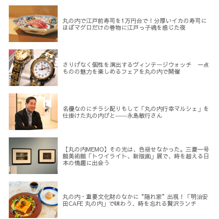
丸の内で江戸前寿司を1万円台で！分厚いイカの寿司に
ほぼマグロだけの巻物に江戸っ子魂を感じた夜
さりげなく個性を演出するヴィンテージウォッチ 一点
ものの魅力を楽しめるフェアを丸の内で開催
名優なのにチラシ配りもして「丸の内行幸マルシェ」を
仕掛けた丸の内びと――永島敏行さん
【丸の内MEMO】その光は、色褪せなかった。三菱一号
館美術館「トワイライト、新版画」展で、時を超える日
本の情趣に出会う
丸の内・重要文化財のなかに“隠れ家”出現！「明治安
田CAFE 丸の内」で味わう、時を忘れる贅沢ランチ