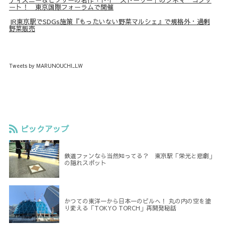
ディズニー＆ピクサーの名作「トイ・ストーリー」のシネマ・コンサ
ート！ 東京国際フォーラムで開催
JR東京駅でSDGs施策『もったいない野菜マルシェ』で規格外・過剰
野菜販売
Tweets by MARUNOUCHI_LW
ピックアップ
鉄道ファンなら当然知ってる？ 東京駅「栄光と悲劇」
の隠れスポット
かつての東洋一から日本一のビルへ！ 丸の内の空を塗
り変える「TOKYO TORCH」再開発秘話