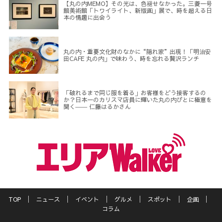
【丸の内MEMO】その光は、色褪せなかった。三菱一号
館美術館「トワイライト、新版画」展で、時を超える日
本の情趣に出会う
丸の内・重要文化財のなかに“隠れ家”出現！「明治安
田CAFE 丸の内」で味わう、時を忘れる贅沢ランチ
「破れるまで同じ服を着る」お客様をどう接客するの
か？日本一のカリスマ店員に輝いた丸の内びとに極意を
聞く―― 仁藤はるかさん
TOP
ニュース
イベント
グルメ
スポット
企画
コラム