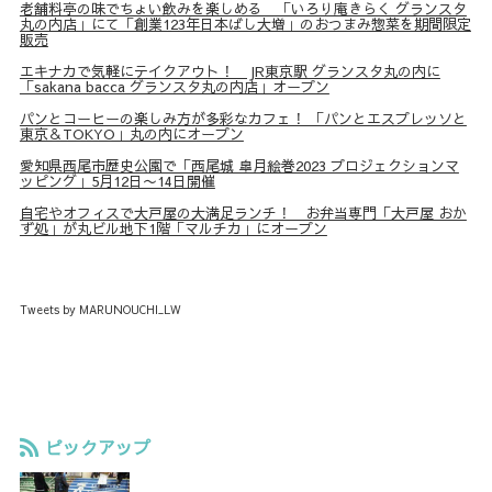
老舗料亭の味でちょい飲みを楽しめる 「いろり庵きらく グランスタ
丸の内店」にて「創業123年日本ばし大増」のおつまみ惣菜を期間限定
販売
エキナカで気軽にテイクアウト！ JR東京駅 グランスタ丸の内に
「sakana bacca グランスタ丸の内店」オープン
パンとコーヒーの楽しみ方が多彩なカフェ！ 「パンとエスプレッソと
東京＆TOKYO」丸の内にオープン
愛知県西尾市歴史公園で「西尾城 皐月絵巻2023 プロジェクションマ
ッピング」5月12日〜14日開催
自宅やオフィスで大戸屋の大満足ランチ！ お弁当専門「大戸屋 おか
ず処」が丸ビル地下1階「マルチカ」にオープン
Tweets by MARUNOUCHI_LW
ピックアップ