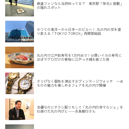
鉄道ファンなら当然知ってる？ 東京駅「栄光と悲劇」
の隠れスポット
かつての東洋一から日本一のビルへ！ 丸の内の空を塗
り変える「TOKYO TORCH」再開発秘話
丸の内で江戸前寿司を1万円台で！分厚いイカの寿司に
ほぼマグロだけの巻物に江戸っ子魂を感じた夜
さりげなく個性を演出するヴィンテージウォッチ 一点
ものの魅力を楽しめるフェアを丸の内で開催
名優なのにチラシ配りもして「丸の内行幸マルシェ」を
仕掛けた丸の内びと――永島敏行さん