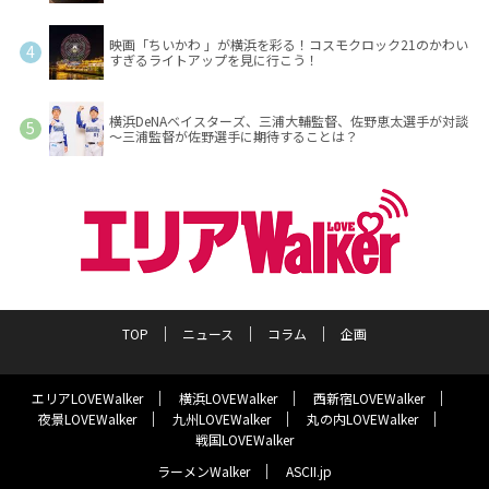
映画「ちいかわ 」が横浜を彩る！コスモクロック21のかわい
すぎるライトアップを見に行こう！
横浜DeNAベイスターズ、三浦大輔監督、佐野恵太選手が対談
～三浦監督が佐野選手に期待することは？
TOP
ニュース
コラム
企画
エリアLOVEWalker
横浜LOVEWalker
西新宿LOVEWalker
夜景LOVEWalker
九州LOVEWalker
丸の内LOVEWalker
戦国LOVEWalker
ラーメンWalker
ASCII.jp