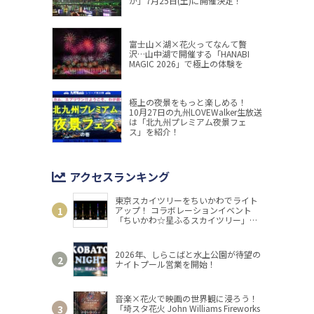
が」7月25日(土)に開催決定！
富士山×湖×花火ってなんて贅
沢…山中湖で開催する「HANABI
MAGIC 2026」で極上の体験を
極上の夜景をもっと楽しめる！
10月27日の九州LOVEWalker生放送
は「北九州プレミアム夜景フェ
ス」を紹介！
アクセスランキング
東京スカイツリーをちいかわでライト
アップ！ コラボレーションイベント
「ちいかわ☆星ふるスカイツリー」開
催
2026年、しらこばと水上公園が待望の
ナイトプール営業を開始！
音楽×花火で映画の世界観に浸ろう！
「埼スタ花火 John Williams Fireworks