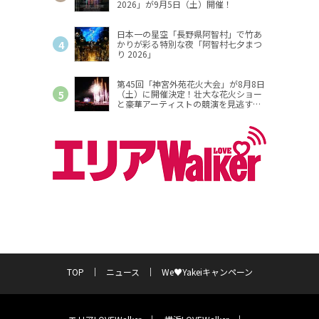
2026」が9月5日（土）開催！
日本一の星空「長野県阿智村」で竹あ
かりが彩る特別な夜「阿智村七夕まつ
り 2026」
第45回「神宮外苑花火大会」が8月8日
（土）に開催決定！壮大な花火ショー
と豪華アーティストの競演を見逃す
な！
TOP
ニュース
We♥Yakeiキャンペーン