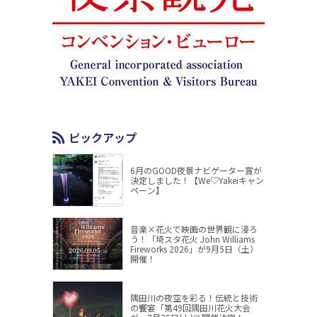
ピックアップ
6月のGOOD夜景ナビゲーター賞が
決定しました！【We♡Yakeiキャン
ペーン】
音楽×花火で映画の世界観に浸ろ
う！「埼スタ花火 John Williams
Fireworks 2026」が9月5日（土）
開催！
隅田川の夜空を彩る！伝統と技術
の饗宴「第49回隅田川花火大会