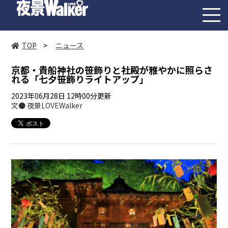
toggl
navig
TOP
>
ニュース
京都・貴船神社の笹飾りと社殿が雅やかに照らさ
れる「七夕笹飾りライトアップ」
2023年06月28日 12時00分更新
文● 夜景LOVEWalker