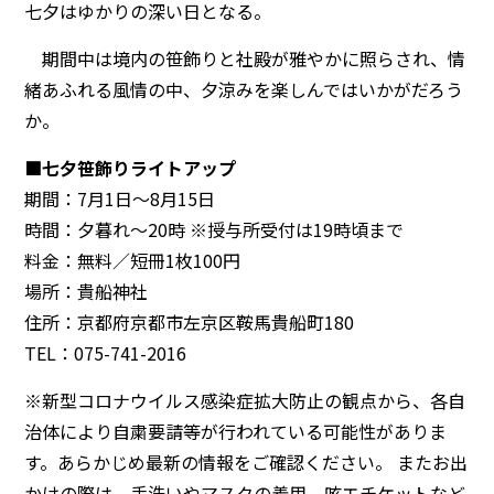
七夕はゆかりの深い日となる。
期間中は境内の笹飾りと社殿が雅やかに照らされ、情
緒あふれる風情の中、夕涼みを楽しんではいかがだろう
か。
■七夕笹飾りライトアップ
期間：7月1日～8月15日
時間：夕暮れ〜20時 ※授与所受付は19時頃まで
料金：無料／短冊1枚100円
場所：貴船神社
住所：京都府京都市左京区鞍馬貴船町180
TEL：075-741-2016
※新型コロナウイルス感染症拡大防止の観点から、各自
治体により自粛要請等が行われている可能性がありま
す。あらかじめ最新の情報をご確認ください。 またお出
かけの際は、手洗いやマスクの着用、咳エチケットなど