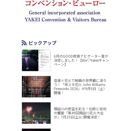
ピックアップ
6月のGOOD夜景ナビゲーター賞が
決定しました！【We♡Yakeiキャン
ペーン】
音楽×花火で映画の世界観に浸ろ
う！「埼スタ花火 John Williams
Fireworks 2026」が9月5日（土）
開催！
隅田川の夜空を彩る！伝統と技術
の饗宴「第49回隅田川花火大会
が」7月25日(土)に開催決定！