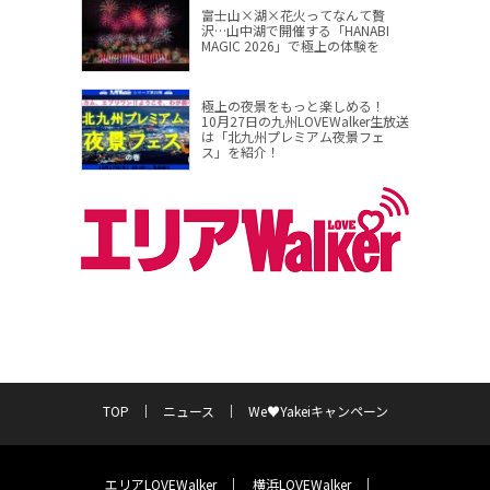
富士山×湖×花火ってなんて贅
沢…山中湖で開催する「HANABI
MAGIC 2026」で極上の体験を
極上の夜景をもっと楽しめる！
10月27日の九州LOVEWalker生放送
は「北九州プレミアム夜景フェ
ス」を紹介！
TOP
ニュース
We♥Yakeiキャンペーン
エリアLOVEWalker
横浜LOVEWalker