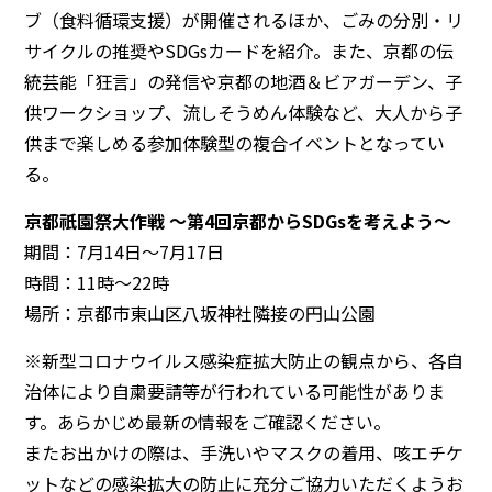
ブ（食料循環支援）が開催されるほか、ごみの分別・リ
サイクルの推奨やSDGsカードを紹介。また、京都の伝
統芸能「狂言」の発信や京都の地酒＆ビアガーデン、子
供ワークショップ、流しそうめん体験など、大人から子
供まで楽しめる参加体験型の複合イベントとなってい
る。
京都祇園祭大作戦 ～第4回京都からSDGsを考えよう～
期間：7月14日～7月17日
時間：11時～22時
場所：京都市東山区八坂神社隣接の円山公園
※新型コロナウイルス感染症拡大防止の観点から、各自
治体により自粛要請等が行われている可能性がありま
す。あらかじめ最新の情報をご確認ください。
またお出かけの際は、手洗いやマスクの着用、咳エチケ
ットなどの感染拡大の防止に充分ご協力いただくようお