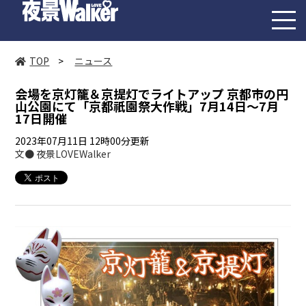
toggl
navig
TOP
>
ニュース
会場を京灯籠＆京提灯でライトアップ 京都市の円
山公園にて「京都祇園祭大作戦」7月14日～7月
17日開催
2023年07月11日 12時00分更新
文● 夜景LOVEWalker