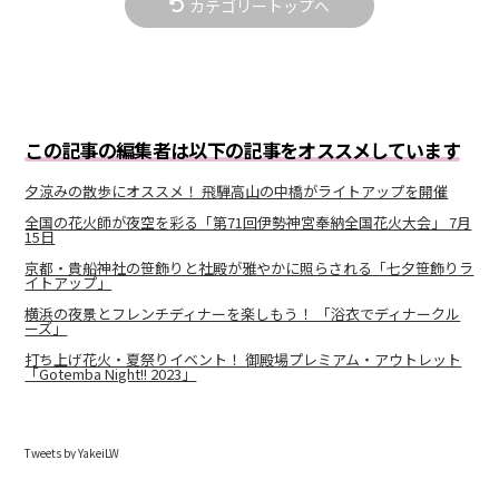
カテゴリートップへ
この記事の編集者は以下の記事をオススメしています
夕涼みの散歩にオススメ！ 飛騨高山の中橋がライトアップを開催
全国の花火師が夜空を彩る「第71回伊勢神宮奉納全国花火大会」 7月
15日
京都・貴船神社の笹飾りと社殿が雅やかに照らされる「七夕笹飾りラ
イトアップ」
横浜の夜景とフレンチディナーを楽しもう！ 「浴衣でディナークル
ーズ」
打ち上げ花火・夏祭りイベント！ 御殿場プレミアム・アウトレット
「Gotemba Night!! 2023」
Tweets by YakeiLW