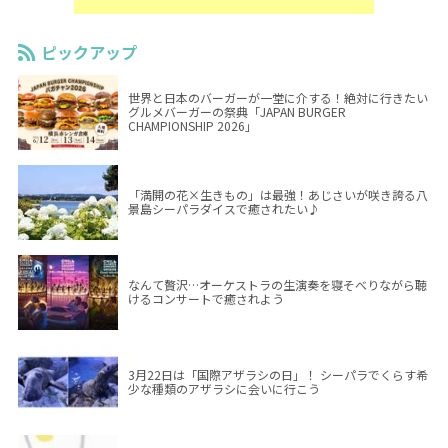
ピックアップ
世界と日本のバーガーが一堂に介する！絶対に行きたい
グルメバーガーの祭典「JAPAN BURGER
CHAMPIONSHIP 2026」
「満開の花×生きもの」は最強！あじさいが咲き誇る八
景島シーパラダイスで癒されたい♪
なんて贅沢…オーケストラの生演奏を寝そべりながら聴
けるコンサートで癒されよう
3月22日は「国際アザラシの日」！ シーパラでくらす希
少な種類のアザラシに会いに行こう