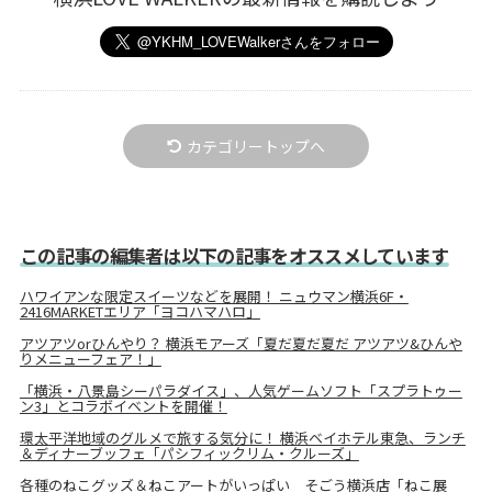
カテゴリートップへ
この記事の編集者は以下の記事をオススメしています
ハワイアンな限定スイーツなどを展開！ ニュウマン横浜6F・
2416MARKETエリア「ヨコハマハロ」
アツアツorひんやり？ 横浜モアーズ「夏だ夏だ夏だ アツアツ&ひんや
りメニューフェア！」
「横浜・八景島シーパラダイス」、人気ゲームソフト「スプラトゥー
ン3」とコラボイベントを開催！
環太平洋地域のグルメで旅する気分に！ 横浜ベイホテル東急、ランチ
＆ディナーブッフェ「パシフィックリム・クルーズ」
各種のねこグッズ＆ねこアートがいっぱい そごう横浜店「ねこ展