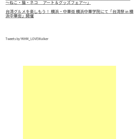
～ねこ・猫・ネコ アート＆グッズフェア～」
台湾グルメを楽しもう！ 横浜・中華街 横浜中華学院にて「台湾祭 in 横
浜中華街」開催
Tweets by YKHM_LOVEWalker