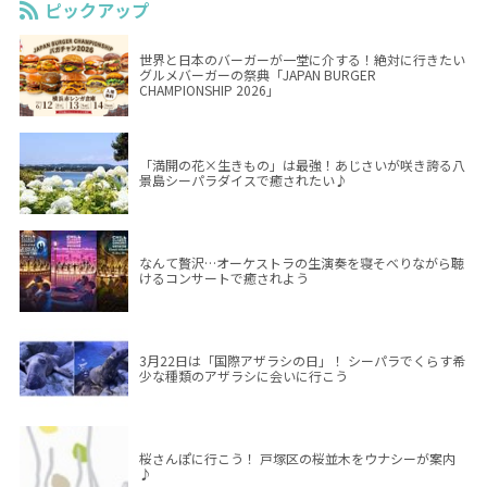
ピックアップ
世界と日本のバーガーが一堂に介する！絶対に行きたい
グルメバーガーの祭典「JAPAN BURGER
CHAMPIONSHIP 2026」
「満開の花×生きもの」は最強！あじさいが咲き誇る八
景島シーパラダイスで癒されたい♪
なんて贅沢…オーケストラの生演奏を寝そべりながら聴
けるコンサートで癒されよう
3月22日は「国際アザラシの日」！ シーパラでくらす希
少な種類のアザラシに会いに行こう
桜さんぽに行こう！ 戸塚区の桜並木をウナシーが案内
♪