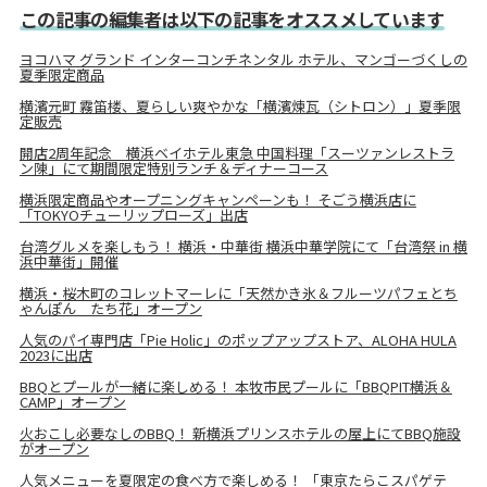
この記事の編集者は以下の記事をオススメしています
ヨコハマ グランド インターコンチネンタル ホテル、マンゴーづくしの
夏季限定商品
横濱元町 霧笛楼、夏らしい爽やかな「横濱煉瓦（シトロン）」夏季限
定販売
開店2周年記念 横浜ベイホテル東急 中国料理「スーツァンレストラ
ン陳」にて期間限定特別ランチ＆ディナーコース
横浜限定商品やオープニングキャンペーンも！ そごう横浜店に
「TOKYOチューリップローズ」出店
台湾グルメを楽しもう！ 横浜・中華街 横浜中華学院にて「台湾祭 in 横
浜中華街」開催
横浜・桜木町のコレットマーレに「天然かき氷＆フルーツパフェとち
ゃんぽん たち花」オープン
人気のパイ専門店「Pie Holic」のポップアップストア、ALOHA HULA
2023に出店
BBQとプールが一緒に楽しめる！ 本牧市民プールに「BBQPIT横浜＆
CAMP」オープン
火おこし必要なしのBBQ！ 新横浜プリンスホテルの屋上にてBBQ施設
がオープン
人気メニューを夏限定の食べ方で楽しめる！ 「東京たらこスパゲテ