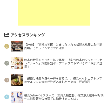
アクセスランキング
【連載】「酒呑み天国」とまで称される横浜髙島屋の和洋酒
売場。そのラインナップに注目！
絵本の世界をクッキー缶で体験！「名作絵本のクッキー缶セ
レクション」期間限定ポップアップストアがそごう横浜に登
場！
「記憶に残る渾身の一杯を作ろう。」横浜ベイシェラトンで
ホテルマンの情熱が注ぎ込まれた至高の一杯が誕生！
横浜DeNAベイスターズ、三浦大輔監督、佐野恵太選手が対談
～三浦監督が佐野選手に期待することは？