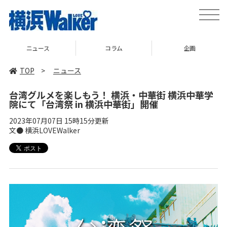
toggle
naviga
ニュース
コラム
企画
TOP
>
ニュース
台湾グルメを楽しもう！ 横浜・中華街 横浜中華学
院にて「台湾祭 in 横浜中華街」開催
2023年07月07日 15時15分更新
文● 横浜LOVEWalker