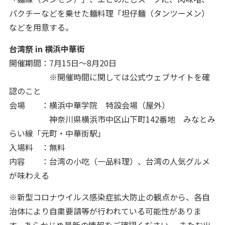
パクチーなどを乗せた麺料理「坦仔麺（タンツーメン）
などを用意する。
台湾祭 in 横浜中華街
開催期間：7月15日～8月20日
※開催時間に関しては公式ウェブサイトを確
認のこと
会場 ：横浜中華学院 特設会場（屋外）
神奈川県横浜市中区山下町142番地 みなとみ
らい線「元町・中華街駅」
入場料 ：無料
内容 ：台湾の小吃（一品料理）、台湾の人気グルメ
が味わえる
※新型コロナウイルス感染症拡大防止の観点から、各自
治体により自粛要請等が行われている可能性がありま
す。あらかじめ最新の情報をご確認ください。 またお出