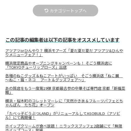
カテゴリートップへ
この記事の編集者は以下の記事をオススメしています
アツアツorひんやり？ 横浜モアーズ「夏だ夏だ夏だ アツアツ&ひんや
りメニューフェア！」
横浜限定商品やオープニングキャンペーンも！ そごう横浜店に
「TOKYOチューリップローズ」出店
各種のねこグッズ＆ねこアートがいっぱい そごう横浜店「ねこ展
～ねこ・猫・ネコ アート＆グッズフェア～」
あの銘店をもう一度第19弾 京都最古参の中華そば専門店 京都「新福菜
館」
横浜・桜木町のコレットマーレに「天然かき氷＆フルーツパフェとち
ゃんぽん たち花」オープン
「たべっ子どうぶつLAND」がリニューアルしてASOBUILD（アソビ
ル）にて再開催！
ホイップクリームが食べ放題！ ニラックスブッフェ2店舗にて「無限
ホイップコース」登場