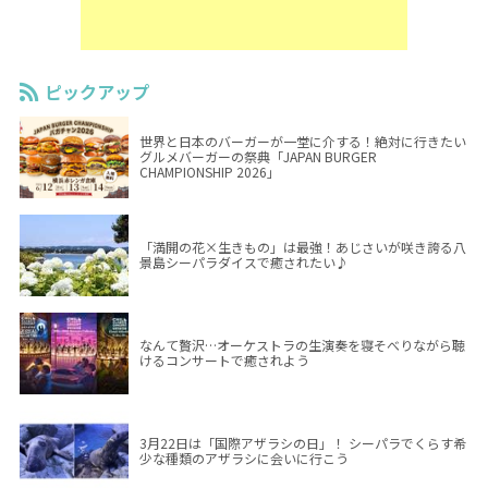
ピックアップ
世界と日本のバーガーが一堂に介する！絶対に行きたい
グルメバーガーの祭典「JAPAN BURGER
CHAMPIONSHIP 2026」
「満開の花×生きもの」は最強！あじさいが咲き誇る八
景島シーパラダイスで癒されたい♪
なんて贅沢…オーケストラの生演奏を寝そべりながら聴
けるコンサートで癒されよう
3月22日は「国際アザラシの日」！ シーパラでくらす希
少な種類のアザラシに会いに行こう