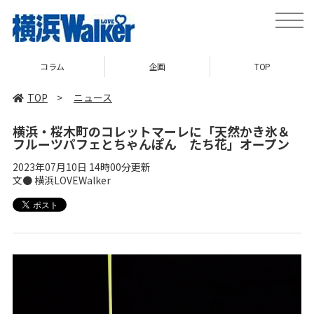
toggle
naviga
コラム
企画
TOP
TOP
>
ニュース
横浜・桜木町のコレットマーレに「天然かき氷＆
フルーツパフェとちゃんぽん たち花」オープン
2023年07月10日 14時00分更新
文● 横浜LOVEWalker