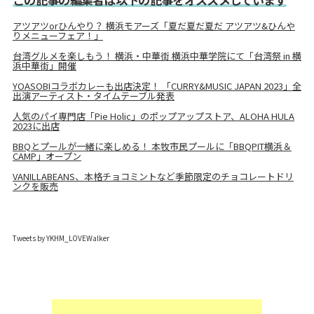
アツアツorひんやり？ 横浜モアーズ「夏だ夏だ夏だ アツアツ&ひんや
りメニューフェア！」
台湾グルメを楽しもう！ 横浜・中華街 横浜中華学院にて「台湾祭 in 横
浜中華街」開催
YOASOBIコラボカレーも出店決定！ 「CURRY&MUSIC JAPAN 2023」全
出演アーティスト・タイムテーブル発表
人気のパイ専門店「Pie Holic」のポップアップストア、ALOHA HULA
2023に出店
BBQとプールが一緒に楽しめる！ 本牧市民プールに「BBQPIT横浜＆
CAMP」オープン
VANILLABEANS、本格チョコミントなど季節限定のチョコレートドリ
ンクを販売
Tweets by YKHM_LOVEWalker