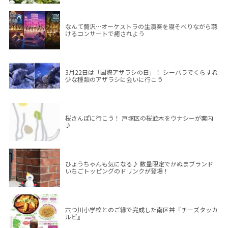
なんて贅沢…オーケストラの生演奏を寝そべりながら聴
けるコンサートで癒されよう
3月22日は「国際アザラシの日」！ シーパラでくらす希
少な種類のアザラシに会いに行こう
桜さんぽに行こう！ 戸塚区の桜並木をウナシーが案内
♪
ひょうちゃんも気になる♪ 数量限定でかぬまブランド
いちごトッピングのドリンクが登場！
六つ川小学校とのご縁で完成した南区丼『チーズタッカ
ルビ』