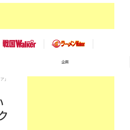
企画
ェア」
い
ク