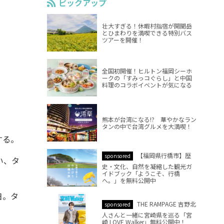
ピックアップ
壮大すぎる！休暇村指宿が開聞岳
とひまわりを満喫できる特別バス
ツアーを開催！
全国初開催！ヒルトン福岡シーホ
ークの「すみっコぐらし」と中国
料理のコラボイベントが気になる
熊本が台湾になる!? 華やかなラン
タンの中で台湾グルメを大満喫！
する。
【福岡県行橋市】歴
sponsored
い、タ
史・文化、自然を凝縮した観光ガ
イドブック「ようこそ、行橋
へ。」を無料公開中
日。タ
THE RAMPAGE 吉野北
sponsored
人さんと一緒に宮崎県を巡る「宮
崎 LOVE Walker」無料公開中！