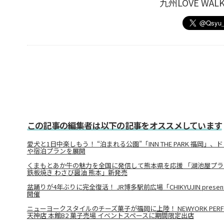
九州LOVE W
この記事の編集者は以下の記事をオススメしています
愛犬と1日中楽しもう！ “泊まれる公園”「INN THE PARK 福岡」
や宿泊プランを展開
くまもとあか牛の魅力を全国に発信して熊本県を応援 「湖池屋プライド
鉄板焼き わさび醤油 熊本」新発売
盆踊りが4年ぶりに完全復活！ JR博多駅前広場「CHIKYUJIN presen
開催
ニューヨークスタイルのチーズ菓子が福岡に上陸！ NEWYORK PERFE
天神店 本館B2 菓子売場 イベントスペースに期間限定出店