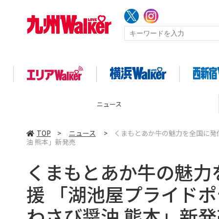
ニュース
TOP
>
ニュース
>
くまもとあか牛の魅力を全国に発信
油 熊本」新発売
くまもとあか牛の魅力
援 「湖池屋プライドポテ
わさび醤油 熊本」新発