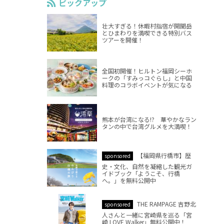
ピックアップ
壮大すぎる！休暇村指宿が開聞岳
とひまわりを満喫できる特別バス
ツアーを開催！
全国初開催！ヒルトン福岡シーホ
ークの「すみっコぐらし」と中国
料理のコラボイベントが気になる
熊本が台湾になる!? 華やかなラン
タンの中で台湾グルメを大満喫！
【福岡県行橋市】歴
sponsored
史・文化、自然を凝縮した観光ガ
イドブック「ようこそ、行橋
へ。」を無料公開中
THE RAMPAGE 吉野北
sponsored
人さんと一緒に宮崎県を巡る「宮
崎 LOVE Walker」無料公開中！