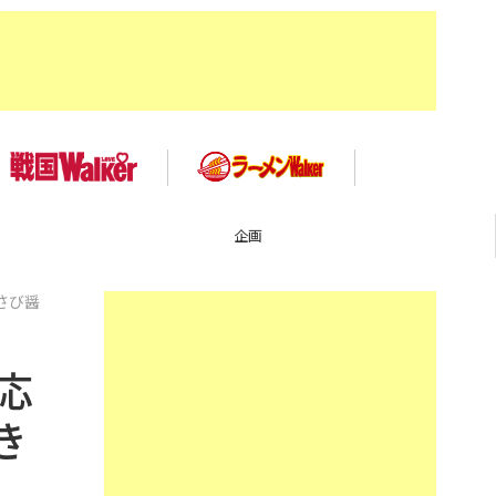
企画
さび醤
応
き