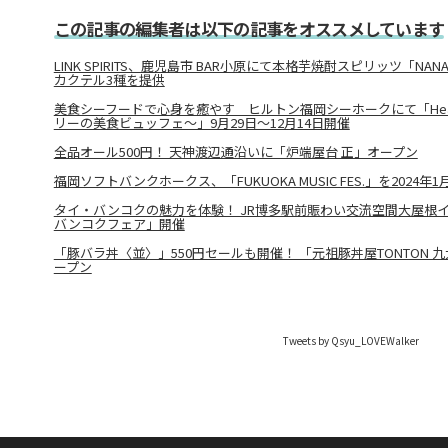
この記事の編集者は以下の記事をオススメしています
LINK SPIRITS、鹿児島市 BAR小原にて本格芋焼酎スピリッツ「NA
カクテル3種を提供
美食シーフードで心身を癒やす ヒルトン福岡シーホークにて「Heal & 
リーの美食ビュッフェ～」9月29日～12月14日開催
全品オール500円！ 天神渡辺通沿いに「炉端屋台 正」オープン
福岡ソフトバンクホークス、「FUKUOKA MUSIC FES.」を2024年
タイ・バンコクの魅力を体験！ JR博多駅前賑わい交流空間大屋根
バンコクフェア」開催
「豚バラ丼〈並〉」550円セールも開催！ 「元祖豚丼屋TONTON 
ープン
Tweets by Qsyu_LOVEWalker