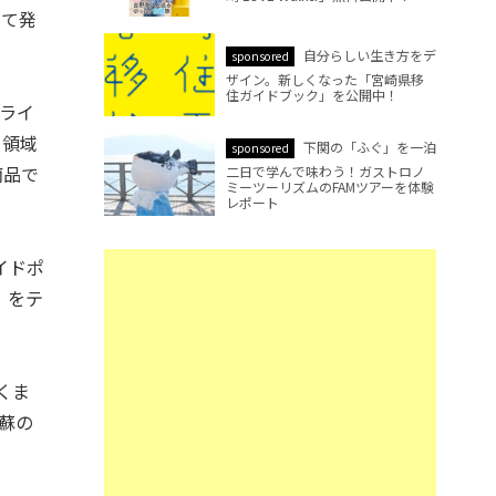
にて発
自分らしい生き方をデ
sponsored
ザイン。新しくなった「宮崎県移
住ガイドブック」を公開中！
プライ
う領域
下関の「ふぐ」を一泊
sponsored
商品で
二日で学んで味わう！ガストロノ
ミーツーリズムのFAMツアーを体験
レポート
イドポ
」をテ
くま
蘇の