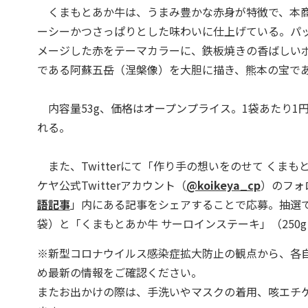
くまもとあか牛は、うまみ豊かな赤身が特徴で、本商
ーシーかつさっぱりとした味わいに仕上げている。パ
メージした赤をテーマカラーに、鉄板焼きの香ばしい
である阿蘇五岳（涅槃像）を大胆に描き、熊本の宝で
内容量53g、価格はオープンプライス。1袋あたり1
れる。
また、Twitterにて「作り手の想いをのせて くま
ケヤ公式Twitterアカウント（
@koikeya_cp
）のフォ
語記事
」内にある記事をシェアすることで応募。抽選で湖池
袋）と「くまもとあか牛 サーロインステーキ」（250
※新型コロナウイルス感染症拡大防止の観点から、各
め最新の情報をご確認ください。
またお出かけの際は、手洗いやマスクの着用、咳エチ