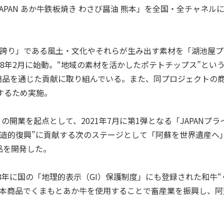
PAN あか牛鉄板焼き わさび醤油 熊本」を全国・全チャネル
日本の誇り」である風土・文化やそれらが生み出す素材を「湖池屋
8年2月に始動。“地域の素材を活かしたポテトチップス”とい
商品を通じた貢献に取り組んでいる。また、同プロジェクトの
するため実施。
開業を起点として、2021年7月に第1弾となる「JAPANプラ
“創造的復興”に貢献する次のステージとして「阿蘇を世界遺産へ
品を開発した。
8年に国の「地理的表示（GI）保護制度」にも登録された和牛“
。本商品でくまもとあか牛を使用することで畜産業を振興し、阿