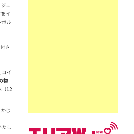
、ジュ
牛をイ
ンボル
寄付さ
 コイ
の物
（12
らかじ
いたし