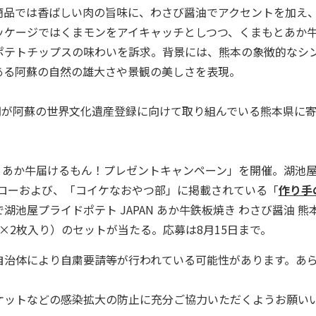
品では香ばしい肉の旨味に、わさび醤油でアクセントを加え
ッケージではくまモンをアイキャッチとしつつ、くまもとあか
ポテトチップスの味わいを訴求。背景には、熊本の象徴的なシ
ある阿蘇の自然の雄大さや景観の美しさを表現。
円が阿蘇の世界文化遺産登録に向けて取り組んでいる熊本県に
もとあか牛届けるもん！プレゼントキャンペーン」を開催。湖池屋
ローおよび、「コイケなおやつ部」に掲載されている「
作り手
屋プライドポテト JAPAN あか牛鉄板焼き わさび醤油 熊本
g×2枚入り）のセットが当たる。応募は8月15日まで。
自治体により自粛要請等が行われている可能性があります。あ
ケットなどの感染拡大の防止に充分ご協力いただくようお願い