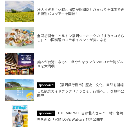
壮大すぎる！休暇村指宿が開聞岳とひまわりを満喫でき
る特別バスツアーを開催！
全国初開催！ヒルトン福岡シーホークの「すみっコぐら
し」と中国料理のコラボイベントが気になる
熊本が台湾になる!? 華やかなランタンの中で台湾グル
メを大満喫！
【福岡県行橋市】歴史・文化、自然を凝縮
sponsored
した観光ガイドブック「ようこそ、行橋へ。」を無料公
開中
THE RAMPAGE 吉野北人さんと一緒に宮崎
sponsored
県を巡る「宮崎 LOVE Walker」無料公開中！