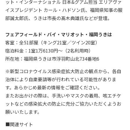
ット・インターナショナル 日本&グアム担当 エリアヴァ
イスプレジデント カール・ハドソン氏、福岡県知事の服
部誠太郎氏、うきは市長の髙木典雄氏などが登壇。
フェアフィールド・バイ・マリオット・福岡うきは
客室：全51部屋（キング21室／ツイン20室）
宿泊料金：1室1万6130円～（2名利用時）
所在地：福岡県うきは市浮羽町山北734番地6
※新型コロナウイルス感染症拡大防止の観点から、各自
治体により自粛要請等が行われている可能性がありま
す。あらかじめ最新の情報をご確認ください。
またお出かけの際は、手洗いやマスクの着用、咳エチケ
ットなどの感染拡大の防止に充分ご協力いただくようお
願いいたします。
■関連サイト