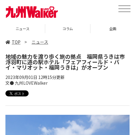
toggle
naviga
コラム
企画
イベント
TOP
>
ニュース
地域の魅力を渡り歩く旅の拠点 福岡県うきは市
浮羽町に道の駅ホテル「フェアフィールド・バ
イ・マリオット・福岡うきは」がオープン
2023年09月01日 12時15分更新
文● 九州LOVEWalker