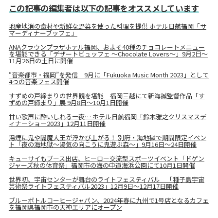
この記事の編集者は以下の記事をオススメしています
地産地消の食材や新鮮な野菜を使った料理を提供 ホテル日航福岡「サ
マーディナーブッフェ」
ANAクラウンプラザホテル福岡、およそ40種のチョコレートメニュー
を堪能できる「デザートビュッフェ ～Chocolate Lovers～」9月2日～
11月26日の土日に開催
“音楽都市・福岡”を発信 9月に「Fukuoka Music Month 2023」として
4つの音楽フェス開催
すずめの戸締まりの世界観を堪能 福岡三越にて新海誠監督作品「す
ずめの戸締まり」展 9月8日～10月1日開催
甘い歌声に酔いしれる一夜… ホテル日航福岡「鈴木雅之クリスマスデ
ィナーショー2023」12月11日開催
湯煙に鬼や閻魔大王が浮かび上がる！ 別府・海地獄で期間限定イベン
ト「夜の海地獄～湯気の向こうに鬼遊ぶ森～」9月16日～24日開催
キューサイもブース出店、ヒーロー交流型スポーツイベント「ドゲン
ジャーズ秋の体育祭」福岡市の海の中道海浜公園にて10月1日開催
世界初、宇宙センターが舞台のライトフェスティバル 「種子島宇宙
芸術祭ライトフェスティバル2023」12月9日～12月17日開催
ブルーボトルコーヒージャパン、2024年春に九州で1号店となるカフェ
を福岡県福岡市の天神エリアにオープン