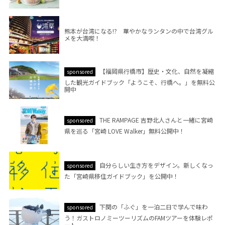
熊本が台湾になる!? 華やかなランタンの中で台湾グル
メを大満喫！
【福岡県行橋市】歴史・文化、自然を凝縮
sponsored
した観光ガイドブック「ようこそ、行橋へ。」を無料公
開中
THE RAMPAGE 吉野北人さんと一緒に宮崎
sponsored
県を巡る「宮崎 LOVE Walker」無料公開中！
自分らしい生き方をデザイン。新しくなっ
sponsored
た「宮崎県移住ガイドブック」を公開中！
下関の「ふぐ」を一泊二日で学んで味わ
sponsored
う！ガストロノミーツーリズムのFAMツアーを体験レポ
ート