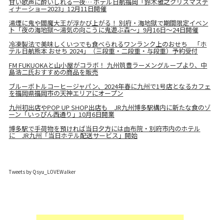
甘い歌声に酔いしれる一夜… ホテル日航福岡「鈴木雅之クリスマスデ
ィナーショー2023」12月11日開催
湯煙に鬼や閻魔大王が浮かび上がる！ 別府・海地獄で期間限定イベン
ト「夜の海地獄～湯気の向こうに鬼遊ぶ森～」9月16日～24日開催
冷凍製法で美味しくいつでも食べられるワンランク上のおせち 「ホ
テル日航熊本 おせち 2024」（三段重・二段重・与段重）予約受付
FM FUKUOKAと山小屋がコラボ！ 九州筑豊ラーメングループより、中
島浩二氏おすすめの商品を販売
ブルーボトルコーヒージャパン、2024年春に九州で1号店となるカフェ
を福岡県福岡市の天神エリアにオープン
九州初出店やPOP UP SHOP出店も JR九州博多駅構内に新たな食のゾ
ーン「いっぴん西通り」10月6日開業
博多駅で手荷物を預ければ当日夕方には由布院・別府市内のホテル
に JR九州「当日ホテル配送サービス」開始
Tweets by Qsyu_LOVEWalker