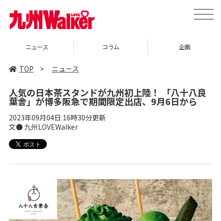
toggle
naviga
コラム
企画
イベント
TOP
>
ニュース
人気の日本茶スタンドが九州初上陸！ 「八十八良
葉舎」が博多阪急で期間限定出店、9月6日から
2023年09月04日 16時30分更新
文● 九州LOVEWalker