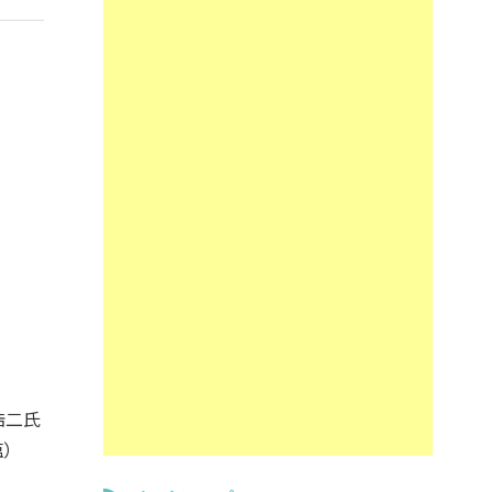
浩二氏
塩）