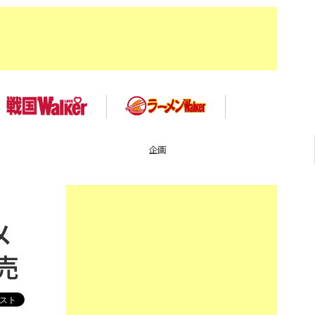
イベント
メ
売