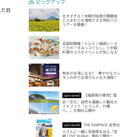
ピックアップ
見た目
壮大すぎる！休暇村指宿が開聞岳
とひまわりを満喫できる特別バス
ツアーを開催！
全国初開催！ヒルトン福岡シーホ
ークの「すみっコぐらし」と中国
料理のコラボイベントが気になる
熊本が台湾になる!? 華やかなラン
タンの中で台湾グルメを大満喫！
【福岡県行橋市】歴
sponsored
史・文化、自然を凝縮した観光ガ
イドブック「ようこそ、行橋
へ。」を無料公開中
THE RAMPAGE 吉野北
sponsored
人さんと一緒に宮崎県を巡る「宮
崎 LOVE Walker」無料公開中！