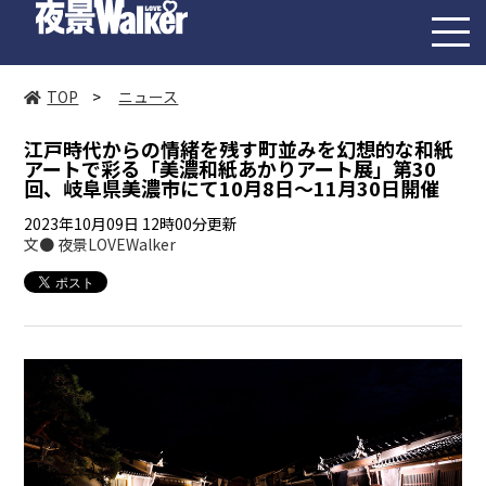
toggl
navig
TOP
>
ニュース
江戸時代からの情緒を残す町並みを幻想的な和紙
アートで彩る「美濃和紙あかりアート展」第30
回、岐阜県美濃市にて10月8日～11月30日開催
2023年10月09日 12時00分更新
文● 夜景LOVEWalker