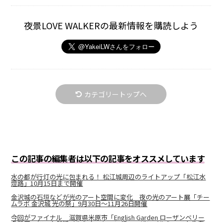
夜景LOVE WALKERの最新情報を購読しよう
カテゴリートップへ
この記事の編集者は以下の記事をオススメしています
水の都が行灯の光に包まれる！ 松江城周辺のライトアップ「松江水
燈路」10月15日まで開催
金沢城の石垣などが光のアート空間に変化 夜の光のアート展「チー
ムラボ 金沢城 光の祭」9月30日～11月26日開催
今回がファイナル 滋賀県米原市「English Garden ローザンベリー