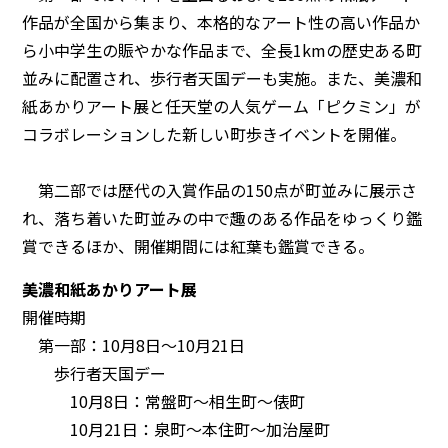
作品が全国から集まり、本格的なアート性の高い作品か
ら小中学生の賑やかな作品まで、全長1kmの歴史ある町
並みに配置され、歩行者天国デーも実施。また、美濃和
紙あかりアート展と任天堂の人気ゲーム「ピクミン」が
コラボレーションした新しい町歩きイベントを開催。
第二部では歴代の入賞作品の150点が町並みに展示さ
れ、落ち着いた町並みの中で趣のある作品をゆっくり鑑
賞できるほか、開催期間には紅葉も鑑賞できる。
美濃和紙あかりアート展
開催時期
第一部：10月8日～10月21日
歩行者天国デー
10月8日：常盤町～相生町～俵町
10月21日：泉町～本住町～加治屋町