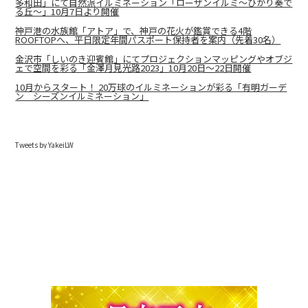
多和⽥」にて自然派イルミネーション「ローザンイルミ～ひかり奏で
る丘～」10月7日より開催
神戸港の水族館「アトア」で、神戸の花火が鑑賞できる4階
ROOFTOPへ、平日限定年間パスポート保持者を案内（先着30名）
金沢市「しいのき迎賓館」にてプロジェクションマッピングやオブジ
ェで空間を彩る「金澤月見光路2023」10月20日～22日開催
10月からスタート！ 20万球のイルミネーションが彩る「有明ガーデ
ン シーズンイルミネーション」
Tweets by YakeiLW