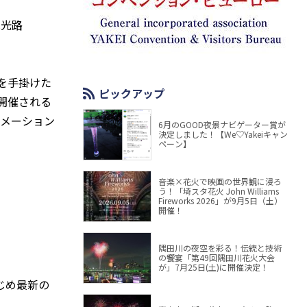
見光路
を手掛けた
ピックアップ
開催される
ニメーション
6月のGOOD夜景ナビゲーター賞が
決定しました！【We♡Yakeiキャン
ペーン】
音楽×花火で映画の世界観に浸ろ
う！「埼スタ花火 John Williams
Fireworks 2026」が9月5日（土）
開催！
隅田川の夜空を彩る！伝統と技術
の饗宴「第49回隅田川花火大会
が」7月25日(土)に開催決定！
じめ最新の