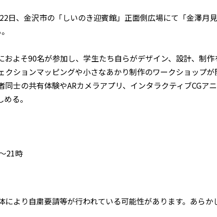
22日、金沢市の「しいのき迎賓館」正面側広場にて「金澤月
る。
およそ90名が参加し、学生たち自らがデザイン、設計、制作
ェクションマッピングや小さなあかり制作のワークショップが
同士の共有体験やARカメラアプリ、インタラクティブCGア
しめる。
～21時
体により自粛要請等が行われている可能性があります。あらか