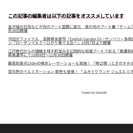
この記事の編集者は以下の記事をオススメしています
金沢城の石垣などが光のアート空間に変化 夜の光のアート展「チームラボ 
月26日開催
今回がファイナル 滋賀県米原市「English Garden ローザンベリ
ン「ローザンイルミ～ひかり奏でる丘～」10月7日より開催
江戸時代からの情緒を残す町並みを幻想的な和紙アートで彩る「美濃和紙
県美濃市にて10月8日～11月30日開催
最高到達点150mの噴水レーザーショーも実施！ 「時之栖（ときのす
宝石色のイルミネーション 新色も登場！ 「よみうりランド ジュエルミ
Tweets by YakeiLW