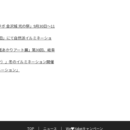
金沢城 光の祭」9月30日～11
ー多和⽥」にて自然派イルミネーショ
あかりアート展」第30回、岐阜
みか）」冬のイルミネーション開催
ネーション」
TOP
ニュース
We♥Yakeiキャンペーン