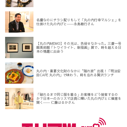
名優なのにチラシ配りもして「丸の内行幸マルシェ」を
仕掛けた丸の内びと――永島敏行さん
【丸の内MEMO】その光は、色褪せなかった。三菱一号
館美術館「トワイライト、新版画」展で、時を超える日
本の情趣に出会う
丸の内・重要文化財のなかに“隠れ家”出現！「明治安
田CAFE 丸の内」で味わう、時を忘れる贅沢ランチ
「破れるまで同じ服を着る」お客様をどう接客するの
か？日本一のカリスマ店員に輝いた丸の内びとに極意を
聞く―― 仁藤はるかさん