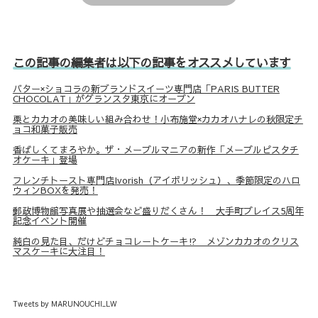
この記事の編集者は以下の記事をオススメしています
バター×ショコラの新ブランドスイーツ専門店「PARIS BUTTER
CHOCOLAT」がグランスタ東京にオープン
栗とカカオの美味しい組み合わせ！小布施堂×カカオハナレの秋限定チ
ョコ和菓子販売
香ばしくてまろやか。ザ・メープルマニアの新作「メープルピスタチ
オケーキ」登場
フレンチトースト専門店Ivorish（アイボリッシュ）、季節限定のハロ
ウィンBOXを発売！
郵政博物館写真展や抽選会など盛りだくさん！ 大手町プレイス5周年
記念イベント開催
純白の見た目、だけどチョコレートケーキ⁉ メゾンカカオのクリス
マスケーキに大注目！
Tweets by MARUNOUCHI_LW