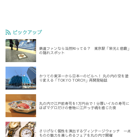
ピックアップ
鉄道ファンなら当然知ってる？ 東京駅「栄光と悲劇」
の隠れスポット
かつての東洋一から日本一のビルへ！ 丸の内の空を塗
り変える「TOKYO TORCH」再開発秘話
丸の内で江戸前寿司を1万円台で！分厚いイカの寿司に
ほぼマグロだけの巻物に江戸っ子魂を感じた夜
さりげなく個性を演出するヴィンテージウォッチ 一点
ものの魅力を楽しめるフェアを丸の内で開催