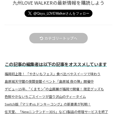
九州LOVE WALKERの最新情報を購読しよう
カテゴリートップへ
この記事の編集者は以下の記事をオススメしています
福岡初上陸！ 「やきいもフェス」食べ比べやスイーツで味わう
島原城天守閣の夜間登閣イベント「島原城 夜の陣」開催中
デビュー15年、“くまモン”の企画展が福岡で開催！ 限定グッズも
色鮮やかないちごスイーツが盛り沢山のティータイム
Switch版『マリオvs.ドンキーコング』の新要素が判明！
任天堂、「Newニンテンドー3DS」など3製品の修理サービスを終了