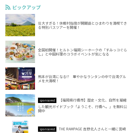
ピックアップ
壮大すぎる！休暇村指宿が開聞岳とひまわりを満喫でき
る特別バスツアーを開催！
全国初開催！ヒルトン福岡シーホークの「すみっコぐら
し」と中国料理のコラボイベントが気になる
熊本が台湾になる!? 華やかなランタンの中で台湾グル
メを大満喫！
【福岡県行橋市】歴史・文化、自然を凝縮
sponsored
した観光ガイドブック「ようこそ、行橋へ。」を無料公
開中
THE RAMPAGE 吉野北人さんと一緒に宮崎
sponsored