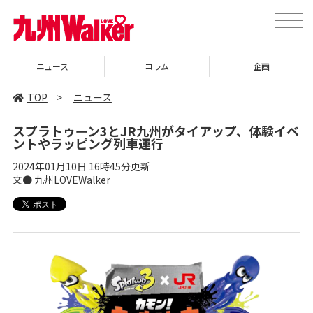
toggle
naviga
コラム
企画
イベント
TOP
>
ニュース
スプラトゥーン3とJR九州がタイアップ、体験イベ
ントやラッピング列車運行
2024年01月10日 16時45分更新
文● 九州LOVEWalker