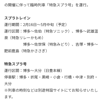
の開催に伴って臨時列車「特急スプラ号」を運行。
スプラトレイン
運行期間：2月16日～5月中旬（予定）
運行区間：博多～佐伯（特急ソニック）、博多～武雄温
泉（特急リレーかもめ）
博多～佐世保（特急みどり）、吉塚・博多～
肥前鹿島（特急かささぎ）
特急スプラ号
運行区間：博多～大分（日豊本線）
停車駅：博多・折尾・黒崎・小倉・行橋・中津・別府・
大分
※列車の時刻などは別途特設サイトにてお知らせいたし
ます。