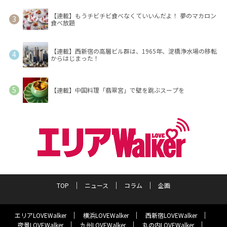
【連載】もうチビチビ食べなくていいんだよ！ 夢のマカロン
食べ放題
【連載】西新宿の高層ビル群は、1965年、淀橋浄水場の移転
からはじまった！
【連載】中国料理「翡翠宮」で壁を跳ぶスープを
TOP
ニュース
コラム
企画
エリアLOVEWalker
横浜LOVEWalker
西新宿LOVEWalker
夜景LOVEWalker
九州LOVEWalker
丸の内LOVEWalker