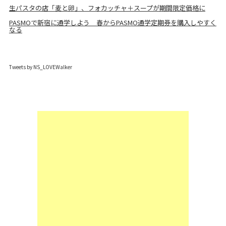
生パスタの店「麦と卵」、フォカッチャ＋スープが期間限定価格に
PASMOで新宿に通学しよう 春からPASMO通学定期券を購入しやすく
なる
Tweets by NS_LOVEWalker