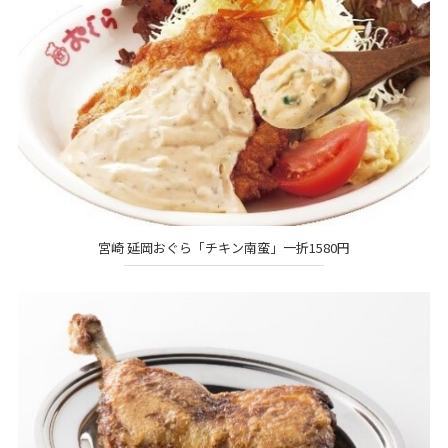
宮崎 延岡おぐら「チキン南蛮」一折1580円