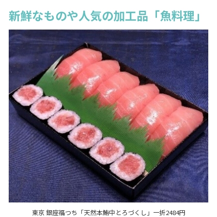
新鮮なものや人気の加工品「魚料理」
東京 銀座福つち「天然本鮪中とろづくし」一折2484円