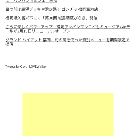
て「パンパンマルシェ」開催
目の前は展望デッキや滑走路！ ゴンチャ 福岡空港店
福岡県久留米市にて「第30回 城島酒蔵びらき」開催
さらに楽しくパワーアップ 福岡アンパンマンこどもミュージアムinモ
ールが3月15日リニューアルオープン
グランド ハイアット 福岡、旬の苺を使った特別メニューを期間限定で
提供
Tweets by Qsyu_LOVEWalker