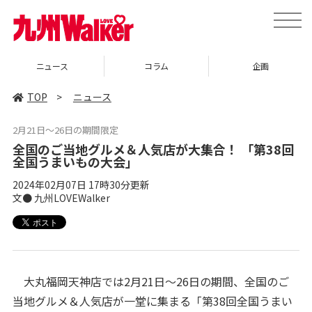
toggle
naviga
コラム
企画
イベント
TOP
>
ニュース
2月21日～26日の期間限定
全国のご当地グルメ＆人気店が大集合！ 「第38回
全国うまいもの大会」
2024年02月07日 17時30分更新
文● 九州LOVEWalker
大丸福岡天神店では2月21日～26日の期間、全国のご
当地グルメ＆人気店が一堂に集まる「第38回全国うまい