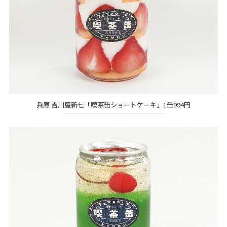
兵庫 吉川屋新七「喫茶缶ショートケーキ」1缶994円