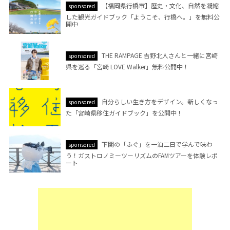
【福岡県行橋市】歴史・文化、自然を凝縮
sponsored
した観光ガイドブック「ようこそ、行橋へ。」を無料公
開中
THE RAMPAGE 吉野北人さんと一緒に宮崎
sponsored
県を巡る「宮崎 LOVE Walker」無料公開中！
自分らしい生き方をデザイン。新しくなっ
sponsored
た「宮崎県移住ガイドブック」を公開中！
下関の「ふぐ」を一泊二日で学んで味わ
sponsored
う！ガストロノミーツーリズムのFAMツアーを体験レポ
ート