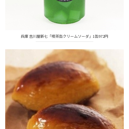
兵庫 吉川屋新七「喫茶缶クリームソーダ」1缶972円