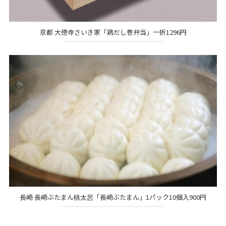
京都 大徳寺さいき家「鶏だし巻弁当」一折1296円
長崎 長崎ぶたまん桃太呂「長崎ぶたまん」1パック10個入900円