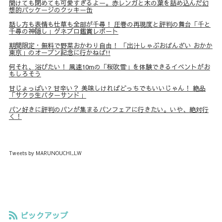
開けても閉めても可愛すぎるよー。赤レンガと木の葉を詰め込んだ幻
想的パッケージのクッキー缶
話し方も表情も仕草も全部が千尋！ 圧巻の再現度と評判の舞台「千と
千尋の神隠し」ゲネプロ鑑賞レポート
期間限定・無料で野菜おかわり自由！ 「出汁しゃぶおばんざい おかか
東京」のオープン記念に行かねば!!
何それ、浴びたい！ 風速10mの「桜吹雪」を体験できるイベントがお
もしろそう
甘じょっぱい? 甘辛い？ 美味しければどっちでもいいじゃん！ 絶品
「サクラ生バターサンド」
パン好きに評判のパンが集まるパンフェアに行きたい。いや、絶対行
く！
Tweets by MARUNOUCHI_LW
ピックアップ