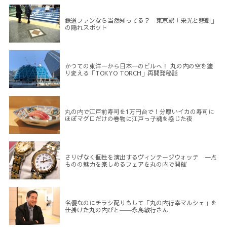
鉄道ファンなら当然知ってる？ 東京駅「栄光と悲劇」
の隠れスポット
かつての東洋一から日本一のビルへ！ 丸の内の空を塗
り変える「TOKYO TORCH」再開発秘話
丸の内で江戸前寿司を1万円台で！分厚いイカの寿司に
ほぼマグロだけの巻物に江戸っ子魂を感じた夜
さりげなく個性を演出するヴィンテージウォッチ 一点
ものの魅力を楽しめるフェアを丸の内で開催
名優なのにチラシ配りもして「丸の内行幸マルシェ」を
仕掛けた丸の内びと――永島敏行さん