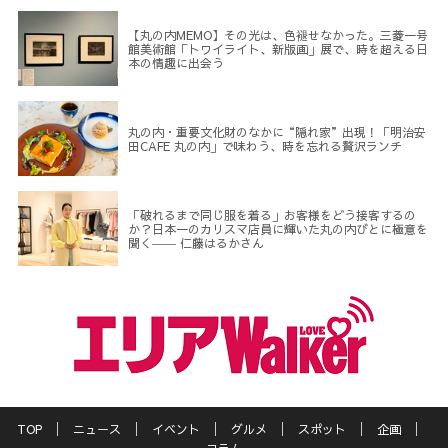
【丸の内MEMO】その光は、色褪せなかった。三菱一号
館美術館「トワイライト、新版画」展で、時を超える日
本の情趣に出会う
丸の内・重要文化財のなかに“隠れ家”出現！「明治安
田CAFE 丸の内」で味わう、時を忘れる贅沢ランチ
「破れるまで同じ服を着る」お客様をどう接客するの
か？日本一のカリスマ店員に輝いた丸の内びとに極意を
聞く―― 仁藤はるかさん
TOP
ニュース
イベント
グルメ
スポット
企画