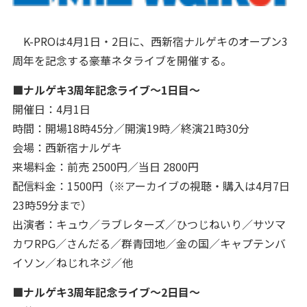
K-PROは4月1日・2日に、西新宿ナルゲキのオープン3
周年を記念する豪華ネタライブを開催する。
■ナルゲキ3周年記念ライブ〜1日目〜
開催日：4月1日
時間：開場18時45分／開演19時／終演21時30分
会場：西新宿ナルゲキ
来場料金：前売 2500円／当日 2800円
配信料金：1500円（※アーカイブの視聴・購入は4月7日
23時59分まで）
出演者：キュウ／ラブレターズ／ひつじねいり／サツマ
カワRPG／さんだる／群青団地／金の国／キャプテンバ
イソン／ねじれネジ／他
■ナルゲキ3周年記念ライブ〜2日目〜