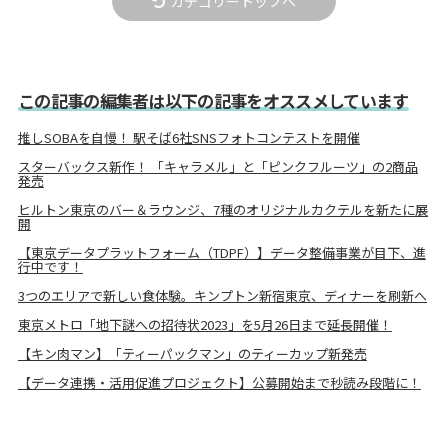
カテゴリートップへ
この記事の編集者は以下の記事をオススメしています
推しSOBAを自慢！ 駅そば6社SNSフォトコンテストを開催
スターバックス新作！ 「キャラメル」と「ピンクフルーツ」の2商品
発売
ヒルトン東京のバー＆ラウンジ、7種のオリジナルカクテルを新たに展
開
【東京データプラットフォーム（TDPF）】データ整備事業が目下、進
行中です！
3つのエリアで新しい食体験。キンプトン新宿東京、ディナーを刷新へ
東京メトロ「地下謎への招待状2023」を5月26日まで延長開催！
【キン肉マン】「ティーパックマン」のティーカップ新発売
【データ連携・活用促進プロジェクト】公募開始まで秒読み段階に！