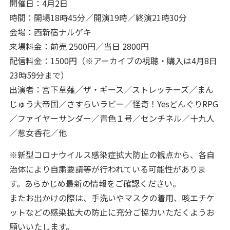
開催日：4月2日
時間：開場18時45分／開演19時／終演21時30分
会場：西新宿ナルゲキ
来場料金：前売 2500円／当日 2800円
配信料金：1500円（※アーカイブの視聴・購入は4月8日
23時59分まで）
出演者：宮下草薙／ザ・ギース／ストレッチーズ／まん
じゅう大帝国／さすらいラビー／怪奇！YesどんぐりRPG
／ファイヤーサンダー／青色１号／センチネル／十九人
／惹女香花／他
※新型コロナウイルス感染症拡大防止の観点から、各自
治体により自粛要請等が行われている可能性がありま
す。あらかじめ最新の情報をご確認ください。
またお出かけの際は、手洗いやマスクの着用、咳エチケ
ットなどの感染拡大の防止に充分ご協力いただくようお
願いいたします。