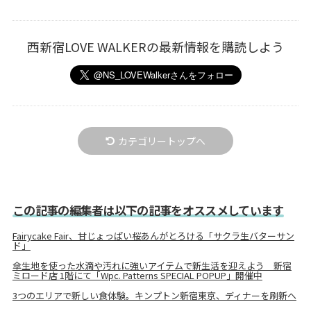
西新宿LOVE WALKERの最新情報を購読しよう
カテゴリートップへ
この記事の編集者は以下の記事をオススメしています
Fairycake Fair、甘じょっぱい桜あんがとろける「サクラ生バターサン
ド」
傘生地を使った水滴や汚れに強いアイテムで新生活を迎えよう 新宿
ミロード店 1階にて「Wpc. Patterns SPECIAL POPUP」開催中
3つのエリアで新しい食体験。キンプトン新宿東京、ディナーを刷新へ