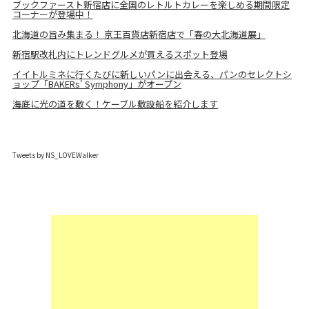
ブックファースト新宿店に全国のレトルトカレーを楽しめる期間限定
コーナーが登場中！
北海道の旨み集まる！ 京王百貨店新宿店で「春の大北海道展」
新宿駅改札内にトレンドグルメが買えるスポット登場
イイトルミネに行くたびに新しいパンに出会える、パンのセレクトシ
ョップ「BAKERs' Symphony」がオープン
海底に光の道を敷く！ケーブル敷設船を紹介します
Tweets by NS_LOVEWalker