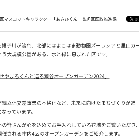
旭区マスコットキャラクター「あさひくん」＆旭区区政推進課
帷子川が流れ、北部にはよこはま動物園ズーラシアと里山ガ
いう大規模公園がある、水と緑に恵まれた区です。
「せやまるくんと巡る瀬谷オープンガーデン2024」
！
続立体交差事業の本格化など、未来に向けたまちづくりが進
となっています。
の皆さんが心を込めてお手入れしている花壇をご覧いただき
開催される市内4区のオープンガーデンをご紹介します。