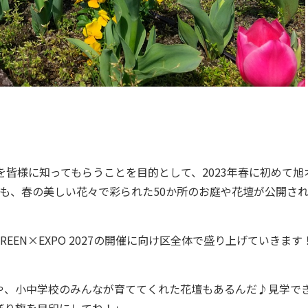
魅力を皆様に知ってもらうことを目的として、2023年春に初めて旭
も、春の美しい花々で彩られた50か所のお庭や花壇が公開さ
EN×EXPO 2027の開催に向け区全体で盛り上げていきま
や、小中学校のみんなが育ててくれた花壇もあるんだ♪見学で