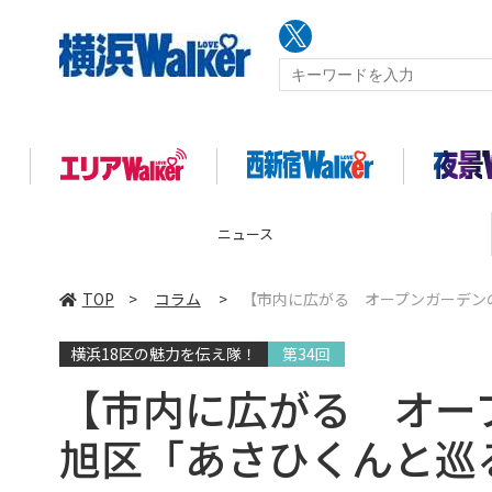
コラム
TOP
>
コラム
>
【市内に広がる オープンガーデンの
横浜18区の魅力を伝え隊！
第34回
【市内に広がる オープ
旭区「あさひくんと巡る