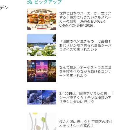
ピックアップ
ーデン
世界と日本のバーガーが一堂に介
する！絶対に行きたいグルメバー
ガーの祭典「JAPAN BURGER
CHAMPIONSHIP 2026」
「満開の花×生きもの」は最強！
あじさいが咲き誇る八景島シーパ
ラダイスで癒されたい♪
なんて贅沢…オーケストラの生演
奏を寝そべりながら聴けるコンサ
ートで癒されよう
3月22日は「国際アザラシの日」！
シーパラでくらす希少な種類のア
ザラシに会いに行こう
桜さんぽに行こう！ 戸塚区の桜並
木をウナシーが案内♪