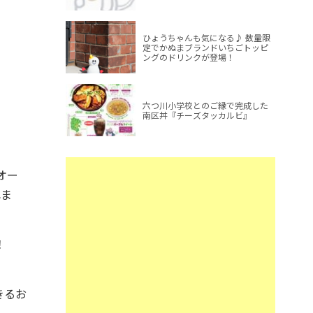
ひょうちゃんも気になる♪ 数量限
定でかぬまブランドいちごトッピ
ングのドリンクが登場！
六つ川小学校とのご縁で完成した
南区丼『チーズタッカルビ』
オー
れま
す！
きるお