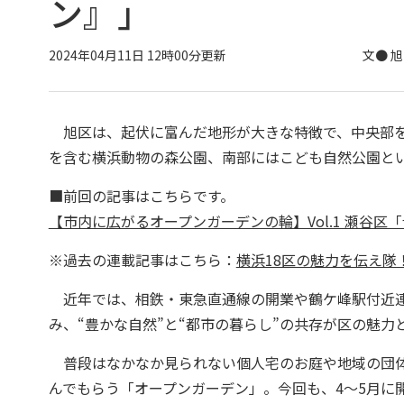
ン』」
2024年04月11日 12時00分更新
文● 
旭区は、起伏に富んだ地形が大きな特徴で、中央部を
を含む横浜動物の森公園、南部にはこども自然公園と
■前回の記事はこちらです。
【市内に広がるオープンガーデンの輪】Vol.1 瀬谷区
※過去の連載記事はこちら：
横浜18区の魅力を伝え隊
近年では、相鉄・東急直通線の開業や鶴ケ峰駅付近連
み、“豊かな自然”と“都市の暮らし”の共存が区の魅力
普段はなかなか見られない個人宅のお庭や地域の団体
んでもらう「オープンガーデン」。今回も、4～5月に