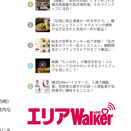
【連載】「酒呑み天国」とまで称される
横浜髙島屋の和洋酒売場。そのラインナ
ップに注目！
「記憶に残る渾身の一杯を作ろう。」横
浜ベイシェラトンで ホテルマンの情熱
が注ぎ込まれた至高の一杯が誕生！
絵本の世界をクッキー缶で体験！「名作
絵本のクッキー缶セレクション」期間限
定ポップアップストアがそごう横浜に登
場！
映画「ちいかわ 」が横浜を彩る！コス
モクロック21のかわいすぎるライトアッ
プを見に行こう！
横浜DeNAベイスターズ、三浦大輔監
督、佐野恵太選手が対談～三浦監督が佐
野選手に期待することは？
5時）
案内な
方にあ