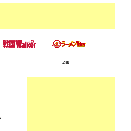
TOP
3
デ