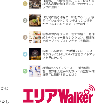
【連載】「酒呑み天国」とまで称される
横浜髙島屋の和洋酒売場。そのラインナ
ップに注目！
「記憶に残る渾身の一杯を作ろう。」横
浜ベイシェラトンで ホテルマンの情熱
が注ぎ込まれた至高の一杯が誕生！
絵本の世界をクッキー缶で体験！「名作
絵本のクッキー缶セレクション」期間限
定ポップアップストアがそごう横浜に登
場！
映画「ちいかわ 」が横浜を彩る！コス
モクロック21のかわいすぎるライトアッ
プを見に行こう！
横浜DeNAベイスターズ、三浦大輔監
督、佐野恵太選手が対談～三浦監督が佐
野選手に期待することは？
らかじ
いたし