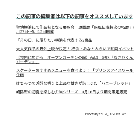
この記事の編集者は以下の記事をオススメしています
聖地横浜にて作品初となる展覧会 原画展「疾風伝説特攻の拓展」YOKO
月27日～5月12日開催
「母の日」に贈りたい横浜を代表する2商品
大人気作品の野外上映が決定！ 横浜・みなとみらいで映画イベント
【市内に広がる オープンガーデンの輪】Vol.3 旭区「あさひくん
ガーデン』」
スケーターおすすめメニューを食べよう！ 「プリンスアイスワー
企画
はちみつの芳醇な香りと上品な甘さが詰まった「ハニーブレッド」
崎陽軒の初夏を楽しむ弁当シリーズ 4月16日より期間限定販売
Tweets by YKHM_LOVEWalker