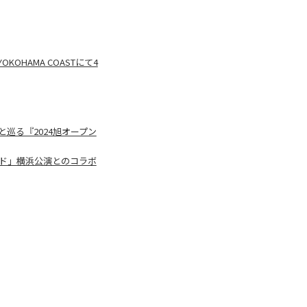
HAMA COASTにて4
と巡る『2024旭オープン
ルド」横浜公演とのコラボ