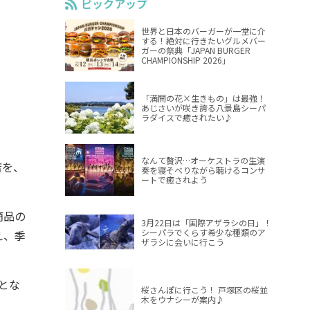
ピックアップ
世界と日本のバーガーが一堂に介
する！絶対に行きたいグルメバー
ガーの祭典「JAPAN BURGER
CHAMPIONSHIP 2026」
「満開の花×生きもの」は最強！
あじさいが咲き誇る八景島シーパ
ラダイスで癒されたい♪
なんて贅沢…オーケストラの生演
店を、
奏を寝そべりながら聴けるコンサ
ートで癒されよう
商品の
3月22日は「国際アザラシの日」！
シーパラでくらす希少な種類のア
え、季
ザラシに会いに行こう
とな
桜さんぽに行こう！ 戸塚区の桜並
木をウナシーが案内♪