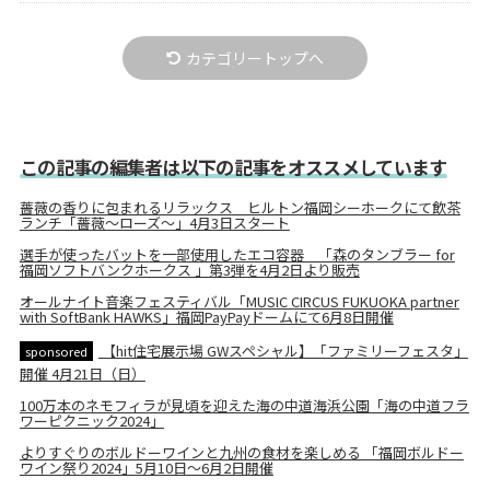
カテゴリートップへ
この記事の編集者は以下の記事をオススメしています
薔薇の香りに包まれるリラックス ヒルトン福岡シーホークにて飲茶
ランチ「薔薇～ローズ～」4月3日スタート
選手が使ったバットを一部使用したエコ容器 「森のタンブラー for
福岡ソフトバンクホークス 」第3弾を4月2日より販売
オールナイト音楽フェスティバル「MUSIC CIRCUS FUKUOKA partner
with SoftBank HAWKS」福岡PayPayドームにて6月8日開催
【hit住宅展示場 GWスペシャル】「ファミリーフェスタ」
sponsored
開催 4月21日（日）
100万本のネモフィラが見頃を迎えた海の中道海浜公園「海の中道フラ
ワーピクニック2024」
よりすぐりのボルドーワインと九州の食材を楽しめる 「福岡ボルドー
ワイン祭り2024」5月10日～6月2日開催