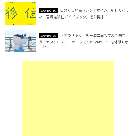
自分らしい生き方をデザイン。新しくなっ
sponsored
た「宮崎県移住ガイドブック」を公開中！
下関の「ふぐ」を一泊二日で学んで味わ
sponsored
う！ガストロノミーツーリズムのFAMツアーを体験レポ
ート