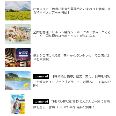
壮大すぎる！休暇村指宿が開聞岳とひまわりを満喫でき
る特別バスツアーを開催！
全国初開催！ヒルトン福岡シーホークの「すみっコぐら
し」と中国料理のコラボイベントが気になる
熊本が台湾になる!? 華やかなランタンの中で台湾グル
メを大満喫！
【福岡県行橋市】歴史・文化、自然を凝縮
sponsored
した観光ガイドブック「ようこそ、行橋へ。」を無料公
開中
THE RAMPAGE 吉野北人さんと一緒に宮崎
sponsored
県を巡る「宮崎 LOVE Walker」無料公開中！