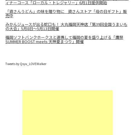
ィナーコース「ローカル・トレジャリー」6月1日提供開始
「資さんうどん」の味を贈り物に 資さんストア「母の日ギフト」販
売中
みかんジュースが出る蛇口も！ 大丸福岡天神店「第39回全国うまいも
の大会」5月8日～5月13日開催
福岡ソフトバンクホークスと連携して福岡の夏を盛り上げる「鷹祭
SUMMER BOOST meets 天神夏まつり」開催
Tweets by Qsyu_LOVEWalker