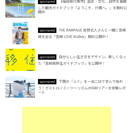
【福岡県行橋市】歴史・文化、自然を凝縮
sponsored
した観光ガイドブック「ようこそ、行橋へ。」を無料公
開中
THE RAMPAGE 吉野北人さんと一緒に宮崎
sponsored
県を巡る「宮崎 LOVE Walker」無料公開中！
自分らしい生き方をデザイン。新しくなっ
sponsored
た「宮崎県移住ガイドブック」を公開中！
下関の「ふぐ」を一泊二日で学んで味わ
sponsored
う！ガストロノミーツーリズムのFAMツアーを体験レポ
ート