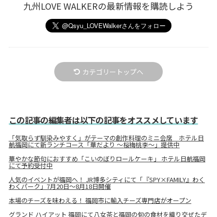
九州LOVE WALKERの最新情報を購読しよう
カテゴリートップへ
この記事の編集者は以下の記事をオススメしています
「気取らず馴染みやすく」がテーマの創作料理のミニ会席 ホテル日
航福岡にて新ランチコース「華だより ～桜梅桃李～」提供中
華やかな節句におすすめ「こいのぼりロールケーキ」 ホテル日航福岡
にて予約受付中
人気のイベントが福岡へ！ JR博多シティにて「『SPY×FAMILY』わく
わくパーク」7月20日～8月18日開催
本場のチーズを味わえる！ 福岡市に輸入チーズ専門店がオープン
グランド ハイアット 福岡にて八女茶と福岡の旬の食材を織り交ぜたデ