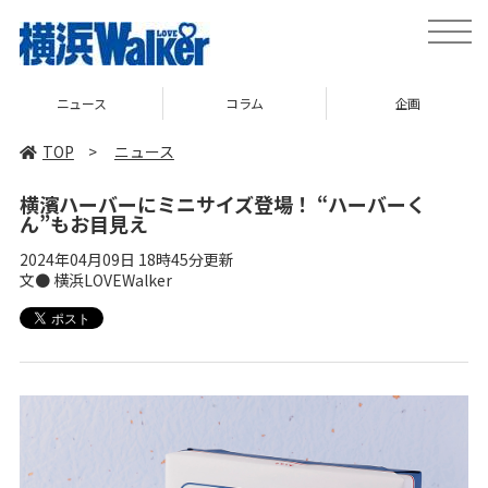
toggle
naviga
ニュース
コラム
企画
TOP
>
ニュース
横濱ハーバーにミニサイズ登場！ “ハーバーく
ん”もお目見え
2024年04月09日 18時45分更新
文● 横浜LOVEWalker