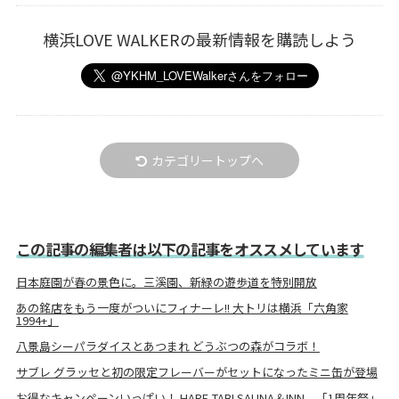
横浜LOVE WALKERの最新情報を購読しよう
カテゴリートップへ
この記事の編集者は以下の記事をオススメしています
日本庭園が春の景色に。三溪園、新緑の遊歩道を特別開放
あの銘店をもう一度がついにフィナーレ!! 大トリは横浜「六角家
1994+」
八景島シーパラダイスとあつまれ どうぶつの森がコラボ！
サブレ グラッセと初の限定フレーバーがセットになったミニ缶が登場
お得なキャンペーンいっぱい！ HARE-TABI SAUNA＆INN、「1周年祭」