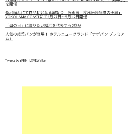
を開催
聖地横浜にて作品初となる展覧会 原画展「疾風伝説特攻の拓展」
YOKOHAMA COASTにて4月27日～5月12日開催
「母の日」に贈りたい横浜を代表する2商品
人気の総菜パンが登場！ ホテルニューグランド「ナポパン プレミア
ム」
Tweets by YKHM_LOVEWalker