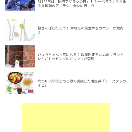
3月22日は「国際アザラシの日」！ シーパラでくらす希
少な種類のアザラシに会いに行こう
桜さんぽに行こう！ 戸塚区の桜並木をウナシーが案内
♪
ひょうちゃんも気になる♪ 数量限定でかぬまブランド
いちごトッピングのドリンクが登場！
六つ川小学校とのご縁で完成した南区丼『チーズタッカ
ルビ』