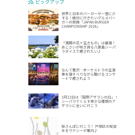
ピックアップ
世界と日本のバーガーが一堂に介
する！絶対に行きたいグルメバー
ガーの祭典「JAPAN BURGER
CHAMPIONSHIP 2026」
「満開の花×生きもの」は最強！
あじさいが咲き誇る八景島シーパ
ラダイスで癒されたい♪
なんて贅沢…オーケストラの生演
奏を寝そべりながら聴けるコンサ
ートで癒されよう
3月22日は「国際アザラシの日」！
シーパラでくらす希少な種類のア
ザラシに会いに行こう
桜さんぽに行こう！ 戸塚区の桜並
木をウナシーが案内♪