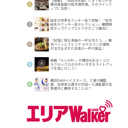
【連載】「酒呑み天国」とまで称される
横浜髙島屋の和洋酒売場。そのラインナ
ップに注目！
絵本の世界をクッキー缶で体験！「名作
絵本のクッキー缶セレクション」期間限
定ポップアップストアがそごう横浜に登
場！
「記憶に残る渾身の一杯を作ろう。」横
浜ベイシェラトンで ホテルマンの情熱
が注ぎ込まれた至高の一杯が誕生！
映画「ちいかわ 」が横浜を彩る！コス
モクロック21のかわいすぎるライトアッ
プを見に行こう！
横浜DeNAベイスターズ、三浦大輔監
督、佐野恵太選手が対談～三浦監督が佐
野選手に期待することは？