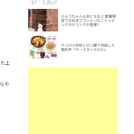
ひょうちゃんも気になる♪ 数量限
定でかぬまブランドいちごトッピ
ングのドリンクが登場！
六つ川小学校とのご縁で完成した
南区丼『チーズタッカルビ』
した上
らや