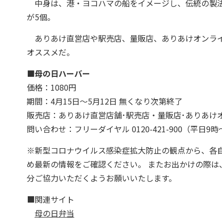
中身は、港・ヨコハマの船をイメージし、伝統の製法
が5個。
ありあけ直営店や駅売店、量販店、ありあけオンライ
オススメだ。
■母の日ハーバー
価格：1080円
期間：4月15日〜5月12日 無くなり次第終了
販売店：ありあけ直営店舗･駅売店・量販店･ありあけ
問い合わせ：フリーダイヤル 0120-421-900（平日9時
※新型コロナウイルス感染症拡大防止の観点から、各
め最新の情報をご確認ください。 またお出かけの際
分ご協力いただくようお願いいたします。
■関連サイト
母の日弁当