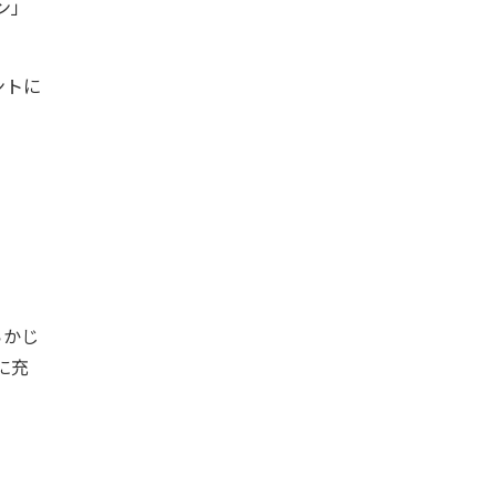
ン」
ントに
らかじ
に充