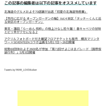
この記事の編集者は以下の記事をオススメしています
北海道のグルメおよそ70店舗が出店「初夏の北海道物産展」
【市内に広がる オープンガーデンの輪】Vol.4 栄区「タッチーくんと巡
る栄区のオープンガーデン」
東京・蒲田「らーめん 飛粋」の極上汁なし担々麺！ 春キャベツの甘味
とピリ辛がクセになる♪
アクリルフォトボード付き展望フロアチケットも販売 横浜マリンタ
ワー×SEVENTEENコラボ企画を5月17日～26日開催
総勢60団体およそ2600名が参加 「第72回ザよこはまパレード（国際仮
装行列）」5月3日開催
Tweets by YKHM_LOVEWalker