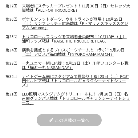
来場者にステッカープレゼント！11月30日（日）セレッソ大
第37回
阪戦は「ALL FOR TRICOLORE」
ポケモンフットダーツ、ウルトラマンが登場！10月25日
第36回
（土）サンフレッチェ広島戦は「F・マリノスキッズスタジ
アム Autumn」
トリコロールフラッグを来場者全員配布！10月18日（土）
第35回
浦和レッズ戦は「RAISE THE TRICOLORE FLAG」
横浜を拠点とするプロスポーツチームとコラボ！9月20日
第34回
（土）アビスパ福岡戦は「I☆YOKOHAMA MATCH」
一丸ユニで一緒に応援！9月13日（土）川崎フロンターレ戦
第33回
は「横浜一丸 NISSAN DAY」
ナイトゲーム前にスタジアムで夏祭り！8月23日（土）FC町
第32回
田ゼルビア戦は「トリコロールギャラクシーナイトシリー
ズ」
LED照明でスタジアムがトリコロールに！ 7月20日（日）名
第31回
古屋グランパス戦は「トリコロールギャラクシーナイトシリ
ーズ」
この連載の一覧へ