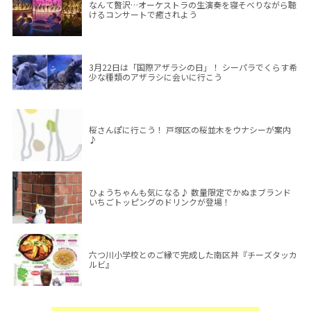
なんて贅沢…オーケストラの生演奏を寝そべりながら聴
けるコンサートで癒されよう
3月22日は「国際アザラシの日」！ シーパラでくらす希
少な種類のアザラシに会いに行こう
桜さんぽに行こう！ 戸塚区の桜並木をウナシーが案内
♪
ひょうちゃんも気になる♪ 数量限定でかぬまブランド
いちごトッピングのドリンクが登場！
六つ川小学校とのご縁で完成した南区丼『チーズタッカ
ルビ』