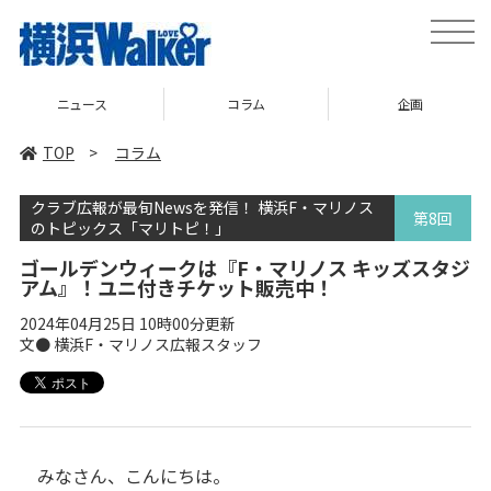
toggle
naviga
コラム
企画
TOP
TOP
>
コラム
クラブ広報が最旬Newsを発信！ 横浜F・マリノス
第8回
のトピックス「マリトピ！」
ゴールデンウィークは『F・マリノス キッズスタジ
アム』！ユニ付きチケット販売中！
2024年04月25日 10時00分更新
文● 横浜F・マリノス広報スタッフ
みなさん、こんにちは。