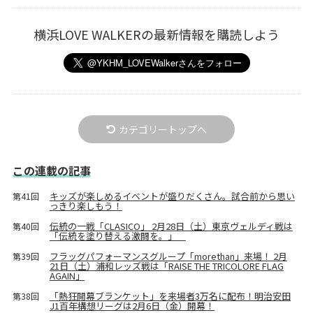
横浜LOVE WALKERの最新情報を購読しよう
カテゴリートップへ
この連載の記事
キッズが楽しめるイベントが盛りだくさん。試合前から思い
第41回
っきり楽しもう！
伝統の一戦「CLASICO」 2月28日（土）東京ヴェルディ戦は
第40回
「伝統を塗り替える激闘を。」
フラッグパフォーマンスグループ「morethan」来場！ 2月
第39回
21日（土）浦和レッズ戦は「RAISE THE TRICOLORE FLAG
AGAIN」
「熱狂開幕ブランケット」を来場者3万名に配布！明治安田
第38回
J1百年構想リーグは2月6日（金）開幕！