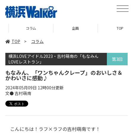
toggle
naviga
コラム
企画
TOP
TOP
>
コラム
横浜LOVEアイドル2023・吉村萌南の「もなみん
第3回
LOVEレストラン」
もなみん、「ワンちゃんクレープ」のおいしさ＆
かわいさに感動♪
2024年05月09日 12時00分更新
文● 吉村萌南
こんにちは！ラフ×ラフの吉村萌南です！