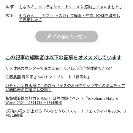
もなみん、メルティショートケーキに感動しちゃいました♪
第2回
もなみん、「カフェ トスカ」で横浜・神奈川の味を満喫し
第1回
てきました♪
この連載の一覧へ
この記事の編集者は以下の記事をオススメしています
サメ体感カウンターで海の王者・サメに○○○が体験できる!?
佐藤農園 野彩家さんのトマトプレート「緑区丼」
ガチャポン自販機に手のひらサイズのお弁当やシウマイのミニチュア
が崎陽軒の店舗にも登場！
相鉄線沿線の魅力を発信！ 自然体験イベント「Yokohama Nature
Week 2024」5月17日～19日開催
2万発の花火が上がる「みなとみらいスマートフェスティバル2024」8
月5日開催