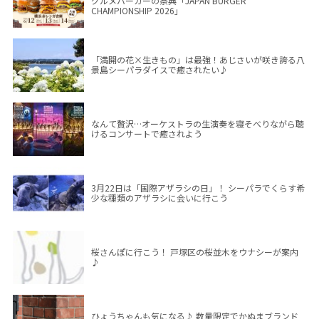
グルメバーガーの祭典「JAPAN BURGER
CHAMPIONSHIP 2026」
「満開の花×生きもの」は最強！あじさいが咲き誇る八
景島シーパラダイスで癒されたい♪
なんて贅沢…オーケストラの生演奏を寝そべりながら聴
けるコンサートで癒されよう
3月22日は「国際アザラシの日」！ シーパラでくらす希
少な種類のアザラシに会いに行こう
桜さんぽに行こう！ 戸塚区の桜並木をウナシーが案内
♪
ひょうちゃんも気になる♪ 数量限定でかぬまブランド