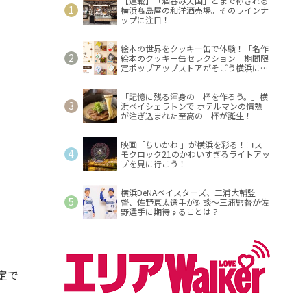
【連載】「酒呑み天国」とまで称される
横浜髙島屋の和洋酒売場。そのラインナ
ップに注目！
絵本の世界をクッキー缶で体験！「名作
絵本のクッキー缶セレクション」期間限
定ポップアップストアがそごう横浜に登
場！
「記憶に残る渾身の一杯を作ろう。」横
浜ベイシェラトンで ホテルマンの情熱
が注ぎ込まれた至高の一杯が誕生！
映画「ちいかわ 」が横浜を彩る！コス
モクロック21のかわいすぎるライトアッ
プを見に行こう！
横浜DeNAベイスターズ、三浦大輔監
督、佐野恵太選手が対談～三浦監督が佐
野選手に期待することは？
定で