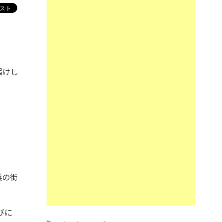
届けし
浜の街
びに