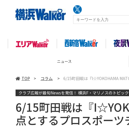
コラム
TOP
>
コラム
>
6/15町田戦は『I☆YOKOHAMA
クラブ広報が最旬Newsを発信！ 横浜F・マリノスのトピッ
6/15町田戦は『I☆YO
点とするプロスポーツ