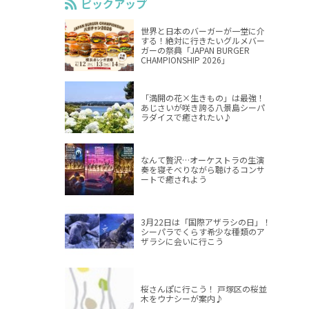
ピックアップ
世界と日本のバーガーが一堂に介
する！絶対に行きたいグルメバー
ガーの祭典「JAPAN BURGER
CHAMPIONSHIP 2026」
「満開の花×生きもの」は最強！
あじさいが咲き誇る八景島シーパ
ラダイスで癒されたい♪
なんて贅沢…オーケストラの生演
奏を寝そべりながら聴けるコンサ
ートで癒されよう
3月22日は「国際アザラシの日」！
シーパラでくらす希少な種類のア
ザラシに会いに行こう
桜さんぽに行こう！ 戸塚区の桜並
木をウナシーが案内♪