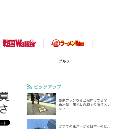
グルメ
ピックアップ
買
鉄道ファンなら当然知ってる？
さ
東京駅「栄光と悲劇」の隠れスポ
ット
かつての東洋一から日本一のビル