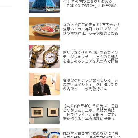
へ！ 丸の内の空を塗り変える
「TOKYO TORCH」再開発秘話
丸の内で江戸前寿司を1万円台で！
分厚いイカの寿司にほぼマグロだ
けの巻物に江戸っ子魂を感じた夜
さりげなく個性を演出するヴィン
テージウォッチ 一点ものの魅力
を楽しめるフェアを丸の内で開催
名優なのにチラシ配りもして「丸
の内行幸マルシェ」を仕掛けた丸
の内びと――永島敏行さん
【丸の内MEMO】その光は、色褪
せなかった。三菱一号館美術館
「トワイライト、新版画」展で、
時を超える日本の情趣に出会う
丸の内・重要文化財のなかに“隠
れ家”出現！「明治安田CAFE 丸の