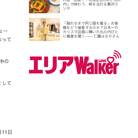
内」で味わう、時を忘れる贅沢ラ
ンチ
「破れるまで同じ服を着る」お客
様をどう接客するのか？日本一の
ュー
カリスマ店員に輝いた丸の内びと
に極意を聞く―― 仁藤はるかさん
なって
中の
として
11日