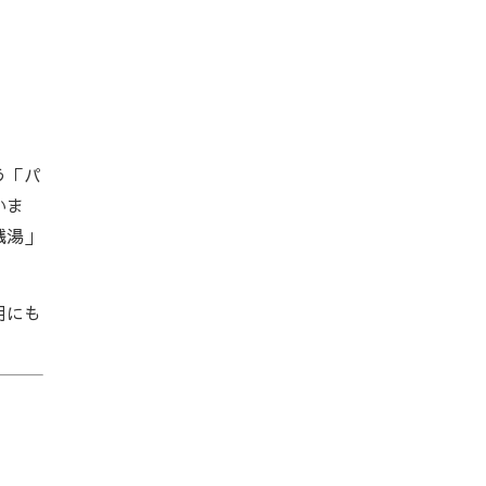
う「パ
いま
銭湯」
用にも