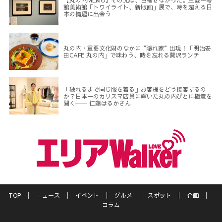
館美術館「トワイライト、新版画」展で、時を超える日
本の情趣に出会う
丸の内・重要文化財のなかに“隠れ家”出現！「明治安
田CAFE 丸の内」で味わう、時を忘れる贅沢ランチ
「破れるまで同じ服を着る」お客様をどう接客するの
か？日本一のカリスマ店員に輝いた丸の内びとに極意を
聞く―― 仁藤はるかさん
TOP
ニュース
イベント
グルメ
スポット
企画
コラム