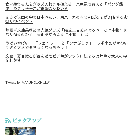
食べ終わったらグッズ入れにも使える！東京駅で買える「パンダ銭
湯」のクッキー缶が衝撃のかわいさ
まるで映画の中の日本みたい。東京・丸の内でAIだるまがDJをするお
祭り型イベント
静嘉堂文庫美術館の人気グッズ「曜変天目ぬいぐるみ」は“本物”に
なり得るのか？ 美術館が考える“本物”とは
やばいやばい！ 「フェイラー」と「シナぷしゅ」コラボ商品がかわい
すぎて大人でも欲しくなっちゃう！
文豪・夏目漱石が好んだセピア色がシックに決まる万年筆で大人の粋
を利かす
Tweets by MARUNOUCHI_LW
ピックアップ