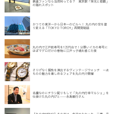
鉄道ファンなら当然知ってる？ 東京駅「栄光と悲劇」
の隠れスポット
かつての東洋一から日本一のビルへ！ 丸の内の空を塗
り変える「TOKYO TORCH」再開発秘話
丸の内で江戸前寿司を1万円台で！分厚いイカの寿司に
ほぼマグロだけの巻物に江戸っ子魂を感じた夜
さりげなく個性を演出するヴィンテージウォッチ 一点
ものの魅力を楽しめるフェアを丸の内で開催
名優なのにチラシ配りもして「丸の内行幸マルシェ」を
仕掛けた丸の内びと――永島敏行さん
【丸の内MEMO】その光は、色褪せなかった。三菱一号