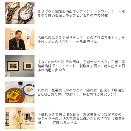
さりげなく個性を演出するヴィンテージウォッチ 一点
ものの魅力を楽しめるフェアを丸の内で開催
名優なのにチラシ配りもして「丸の内行幸マルシェ」を
仕掛けた丸の内びと――永島敏行さん
【丸の内MEMO】その光は、色褪せなかった。三菱一号
館美術館「トワイライト、新版画」展で、時を超える日
本の情趣に出会う
丸の内・重要文化財のなかに“隠れ家”出現！「明治安
田CAFE 丸の内」で味わう、時を忘れる贅沢ランチ
「破れるまで同じ服を着る」お客様をどう接客するの
か？日本一のカリスマ店員に輝いた丸の内びとに極意を
聞く―― 仁藤はるかさん