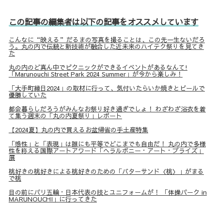
この記事の編集者は以下の記事をオススメしています
こんなに“映える”だるまの写真を撮ることは、この先一生ないだろ
う。丸の内で伝統と新技術が融合した近未来のハイテク祭りを見てき
た
丸の内のど真ん中でピクニックができるイベントがあるなんて!
「Marunouchi Street Park 2024 Summer」が今から楽しみ！
「大手町縁日2024」の取材に行って、気付いたらいか焼きとビールで
優勝していた
都会暮らしだろうがみんなお祭り好き過ぎでしょ！ わざわざ浴衣を着
て集う週末の「丸の内夏祭り」レポート
【2024夏】丸の内で買えるお盆帰省の手土産特集
「感性」と「表現」は誰にも平等でどこまでも自由だ！ 丸の内で多様
性を称える国際アートアワード「ヘラルボニー・アート・プライズ」
展
桃好きの桃好きによる桃好きのための「バターサンド〈桃〉」がまる
で桃
目の前にパリ五輪・日本代表の技とユニフォームが！ 「体操パーク in
MARUNOUCHI」に行ってきた