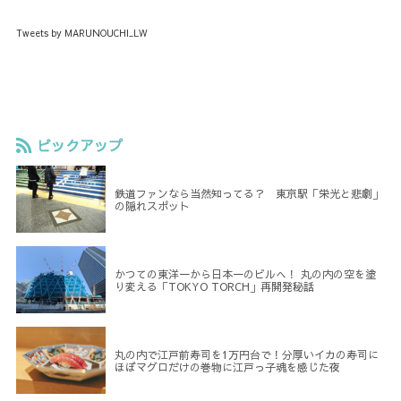
Tweets by MARUNOUCHI_LW
ピックアップ
鉄道ファンなら当然知ってる？ 東京駅「栄光と悲劇」
の隠れスポット
かつての東洋一から日本一のビルへ！ 丸の内の空を塗
り変える「TOKYO TORCH」再開発秘話
丸の内で江戸前寿司を1万円台で！分厚いイカの寿司に
ほぼマグロだけの巻物に江戸っ子魂を感じた夜