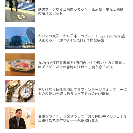
鉄道ファンなら当然知ってる？ 東京駅「栄光と悲劇」
の隠れスポット
かつての東洋一から日本一のビルへ！ 丸の内の空を塗
り変える「TOKYO TORCH」再開発秘話
丸の内で江戸前寿司を1万円台で！分厚いイカの寿司に
ほぼマグロだけの巻物に江戸っ子魂を感じた夜
さりげなく個性を演出するヴィンテージウォッチ 一点
ものの魅力を楽しめるフェアを丸の内で開催
名優なのにチラシ配りもして「丸の内行幸マルシェ」を
仕掛けた丸の内びと――永島敏行さん