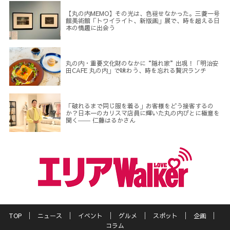
【丸の内MEMO】その光は、色褪せなかった。三菱一号
館美術館「トワイライト、新版画」展で、時を超える日
本の情趣に出会う
丸の内・重要文化財のなかに“隠れ家”出現！「明治安
田CAFE 丸の内」で味わう、時を忘れる贅沢ランチ
「破れるまで同じ服を着る」お客様をどう接客するの
か？日本一のカリスマ店員に輝いた丸の内びとに極意を
聞く―― 仁藤はるかさん
TOP
ニュース
イベント
グルメ
スポット
企画
コラム