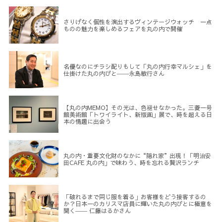
さりげなく個性を演出するヴィンテージウォッチ 一点
ものの魅力を楽しめるフェアを丸の内で開催
名優なのにチラシ配りもして「丸の内行幸マルシェ」を
仕掛けた丸の内びと――永島敏行さん
【丸の内MEMO】その光は、色褪せなかった。三菱一号
館美術館「トワイライト、新版画」展で、時を超える日
本の情趣に出会う
丸の内・重要文化財のなかに“隠れ家”出現！「明治安
田CAFE 丸の内」で味わう、時を忘れる贅沢ランチ
「破れるまで同じ服を着る」お客様をどう接客するの
か？日本一のカリスマ店員に輝いた丸の内びとに極意を
聞く―― 仁藤はるかさん