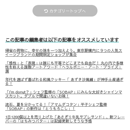
カテゴリートップへ
この記事の編集者は以下の記事をオススメしています
帰省の荷物に、幸せの味を一つ加えよう。東京駅構内に９つの人気ス
イーツブランドの期間限定ショップが集合
「感性」と「表現」は誰にも平等でどこまでも自由だ！ 丸の内で多様
性を称える国際アートアワード「ヘラルボニー・アート・プライズ」
展
年代を選ばず喜ばれる和風クッキー「 あずき沙風練」が神手土産過ぎ
る！
「I'm donut？」シェフ監修の「SOBAP」にみんな大好きシャインマ
スカット。ダブルで間違いないお味！
流石、夏を分かってる！「アマムダコタン」平子シェフ監修
「SOBAP」の新作は「とうもろこし」！
1日1200個以上を売り上げた「あさぎり牛乳サブレサンド」、新フレー
バーの「はちみつバター」は記録更新しそうな予感