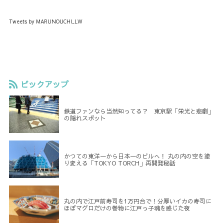
Tweets by MARUNOUCHI_LW
ピックアップ
鉄道ファンなら当然知ってる？ 東京駅「栄光と悲劇」
の隠れスポット
かつての東洋一から日本一のビルへ！ 丸の内の空を塗
り変える「TOKYO TORCH」再開発秘話
丸の内で江戸前寿司を1万円台で！分厚いイカの寿司に
ほぼマグロだけの巻物に江戸っ子魂を感じた夜