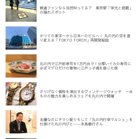
鉄道ファンなら当然知ってる？ 東京駅「栄光と悲劇」
の隠れスポット
かつての東洋一から日本一のビルへ！ 丸の内の空を塗
り変える「TOKYO TORCH」再開発秘話
丸の内で江戸前寿司を1万円台で！分厚いイカの寿司に
ほぼマグロだけの巻物に江戸っ子魂を感じた夜
さりげなく個性を演出するヴィンテージウォッチ 一点
ものの魅力を楽しめるフェアを丸の内で開催
名優なのにチラシ配りもして「丸の内行幸マルシェ」を
仕掛けた丸の内びと――永島敏行さん