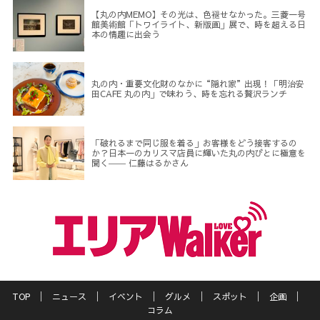
【丸の内MEMO】その光は、色褪せなかった。三菱一号
館美術館「トワイライト、新版画」展で、時を超える日
本の情趣に出会う
丸の内・重要文化財のなかに“隠れ家”出現！「明治安
田CAFE 丸の内」で味わう、時を忘れる贅沢ランチ
「破れるまで同じ服を着る」お客様をどう接客するの
か？日本一のカリスマ店員に輝いた丸の内びとに極意を
聞く―― 仁藤はるかさん
TOP
ニュース
イベント
グルメ
スポット
企画
コラム