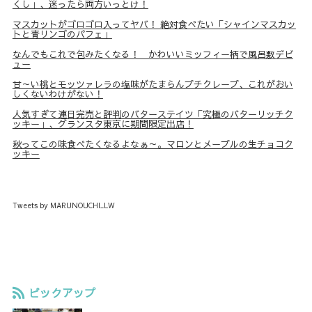
くし」、迷ったら両方いっとけ！
マスカットがゴロゴロ入ってヤバ！ 絶対食べたい「シャインマスカッ
トと青リンゴのパフェ」
なんでもこれで包みたくなる！ かわいいミッフィー柄で風呂敷デビ
ュー
甘～い桃とモッツァレラの塩味がたまらんプチクレープ、これがおい
しくないわけがない！
人気すぎて連日完売と評判のバターステイツ「究極のバターリッチク
ッキー」、グランスタ東京に期間限定出店！
秋ってこの味食べたくなるよなぁ～。マロンとメープルの生チョコク
ッキー
Tweets by MARUNOUCHI_LW
ピックアップ