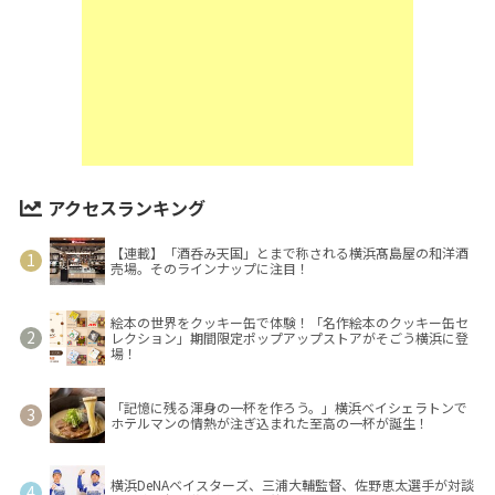
アクセスランキング
【連載】「酒呑み天国」とまで称される横浜髙島屋の和洋酒
売場。そのラインナップに注目！
絵本の世界をクッキー缶で体験！「名作絵本のクッキー缶セ
レクション」期間限定ポップアップストアがそごう横浜に登
場！
「記憶に残る渾身の一杯を作ろう。」横浜ベイシェラトンで
ホテルマンの情熱が注ぎ込まれた至高の一杯が誕生！
横浜DeNAベイスターズ、三浦大輔監督、佐野恵太選手が対談