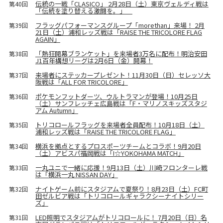
伝統の一戦「CLASICO」 2月28日（土）東京ヴェルディ戦は
第40回
「伝統を塗り替える激闘を。」
フラッグパフォーマンスグループ「morethan」来場！ 2月
第39回
21日（土）浦和レッズ戦は「RAISE THE TRICOLORE FLAG
AGAIN」
「熱狂開幕ブランケット」を来場者3万名に配布！明治安田
第38回
J1百年構想リーグは2月6日（金）開幕！
来場者にステッカープレゼント！11月30日（日）セレッソ大
第37回
阪戦は「ALL FOR TRICOLORE」
ポケモンフットダーツ、ウルトラマンが登場！10月25日
第36回
（土）サンフレッチェ広島戦は「F・マリノスキッズスタジ
アム Autumn」
トリコロールフラッグを来場者全員配布！10月18日（土）
第35回
浦和レッズ戦は「RAISE THE TRICOLORE FLAG」
横浜を拠点とするプロスポーツチームとコラボ！9月20日
第34回
（土）アビスパ福岡戦は「I☆YOKOHAMA MATCH」
一丸ユニで一緒に応援！9月13日（土）川崎フロンターレ戦
第33回
は「横浜一丸 NISSAN DAY」
ナイトゲーム前にスタジアムで夏祭り！8月23日（土）FC町
第32回
田ゼルビア戦は「トリコロールギャラクシーナイトシリー
ズ」
LED照明でスタジアムがトリコロールに！ 7月20日（日）名
第31回