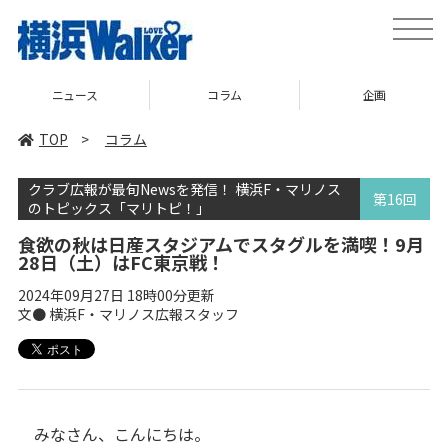
toggle
naviga
コラム
企画
TOP
TOP
>
コラム
クラブ広報が最旬Newsを発信！ 横浜F・マリノス
第16回
のトピックス「マリトピ！」
食欲の秋は日産スタジアムでスタグルを満喫！9月
28日（土）はFC東京戦！
2024年09月27日 18時00分更新
文● 横浜F・マリノス広報スタッフ
みなさん、こんにちは。