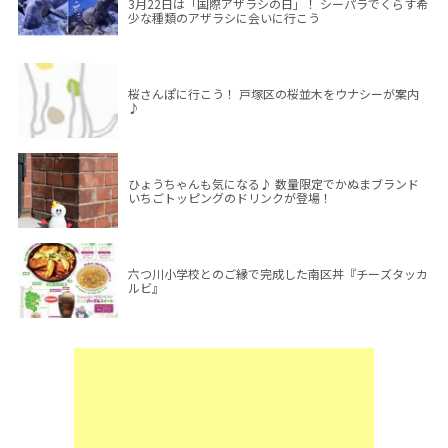
3月22日は「国際アザラシの日」！ シーパラでくらす希
少な種類のアザラシに会いに行こう
桜さんぽに行こう！ 戸塚区の桜並木をウナシーが案内
♪
ひょうちゃんも気になる♪ 数量限定でかぬまブランド
いちごトッピングのドリンクが登場！
六つ川小学校とのご縁で完成した南区丼『チーズタッカ
ルビ』