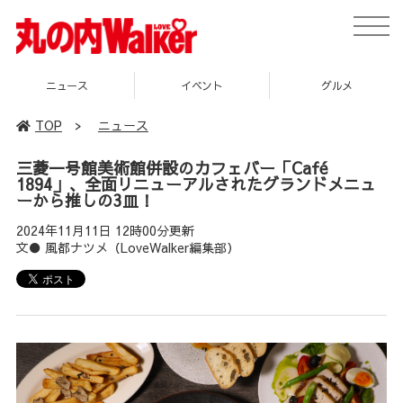
toggle
naviga
イベント
グルメ
スポット
TOP
>
ニュース
三菱一号館美術館併設のカフェバー「Café
1894」、全面リニューアルされたグランドメニュ
ーから推しの3皿！
2024年11月11日 12時00分更新
文● 風都ナツメ（LoveWalker編集部）