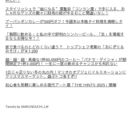
みたい！
スタイリッシュで“絵になる”展覧会「コンラン展」で手に入る、お
しゃれなグッズの数々に財布の紐がゆるむこと間違いなし！
プーパッポンカレーが500円オフ！今週末は本格タイ料理を満喫しタ
イ！
「無限に飲める」と私の中で評判のシンハービール、「生」を堪能す
るならお得な今！！
家で食べるのとどのくらい違う？ トップシェフ考案の「おにぎり＆
みそ汁」が￥1,200
超・超・超・高級な1杯60,000円のコーヒー「パナマ・ゲイシャ」が期
間限定で1杯3,000円！ 一生に一度の飲めるチャンスかも知れない
1日じゃ足りない冬の丸の内！マリオのオブジェにイルミネーションに
クリスマスマーケット、遊ぶトコ多すぎ!!
初心者も気軽に楽しめる現代アート展「THE HINTS 2025」開催
Tweets by MARUNOUCHI_LW