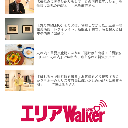
名優なのにチラシ配りもして「丸の内行幸マルシェ」を
仕掛けた丸の内びと――永島敏行さん
【丸の内MEMO】その光は、色褪せなかった。三菱一号
館美術館「トワイライト、新版画」展で、時を超える日
本の情趣に出会う
丸の内・重要文化財のなかに“隠れ家”出現！「明治安
田CAFE 丸の内」で味わう、時を忘れる贅沢ランチ
「破れるまで同じ服を着る」お客様をどう接客するの
か？日本一のカリスマ店員に輝いた丸の内びとに極意を
聞く―― 仁藤はるかさん