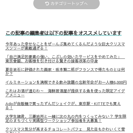
カテゴリートップへ
この記事の編集者は以下の記事をオススメしています
今年あった幸せなことをぜーんぶ集めてくるんだような巨大クリスマ
スツリーが素敵過ぎる！
「自己満足的要素の強い、こぶしの効いたサービスをやめてみた」
東京會舘、お客様を引き付ける驚きの接客改革の中身
夏目漱石に評価された画家・坂本繁二郎がフランスで得たものとは何
か？
イルミネーションを満喫できる飲み放題の忘新年会がお一人様6,000円
これはお酒が進むわ～ 海鮮居酒屋が提供する魚を使った限定アイデ
アメニュー
Adoが自販機で買ったずんだシェイクが、東京駅・KITTEでも買え
る！
大学生諸君、三菱地所と一緒に次の丸の内をつくってみない？ 学生限
定のまちづくり実践型ワークショップ参加者を大募集！
クリスマス気分が高まるチョコレートパフェ 見た目もかわいくて雪