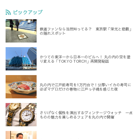
ピックアップ
鉄道ファンなら当然知ってる？ 東京駅「栄光と悲劇」
の隠れスポット
かつての東洋一から日本一のビルへ！ 丸の内の空を塗
り変える「TOKYO TORCH」再開発秘話
丸の内で江戸前寿司を1万円台で！分厚いイカの寿司に
ほぼマグロだけの巻物に江戸っ子魂を感じた夜
さりげなく個性を演出するヴィンテージウォッチ 一点
ものの魅力を楽しめるフェアを丸の内で開催