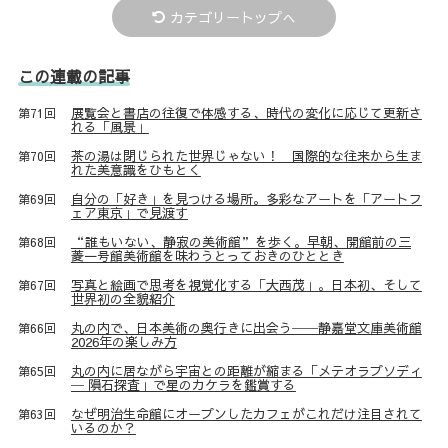
カテゴリートップへ
この連載の記事
展覧会と書店の往復で体感する、時代の変化に応じて更新さ
第71回
れる「風景」
茶の湯は閉じられた世界じゃない！ 国際的な往来から生ま
第70回
れた美意識をひもとく
自分の「好き」を見つける場所。多彩なアートを「アートフ
第69回
ェア東京」で見渡す
“誰もいない、静寂の美術館”を歩く。早朝、開館前の三
第68回
菱一号館美術館を味わうとっておきのひととき
写真と絵画で思考を視覚化する「大西茂」。日本初、そして
第67回
世界初の全貌紹介
丸の内で、日本美術の奥行きに出会う──静嘉堂文庫美術館
第66回
2026年の楽しみ方
丸の内に居ながら宇宙との距離が縮まる「メテオラプソディ
第65回
─ 隕石探査」で星のカケラを鑑賞する
なぜ明治生命館にオープンしたカフェがこれだけ注目されて
第63回
いるのか？