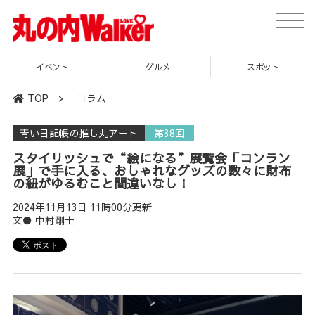
toggle
naviga
グルメ
スポット
企画
TOP
>
コラム
青い日記帳の推し丸アート
第38回
スタイリッシュで“絵になる”展覧会「コンラン
展」で手に入る、おしゃれなグッズの数々に財布
の紐がゆるむこと間違いなし！
2024年11月13日 11時00分更新
文● 中村剛士