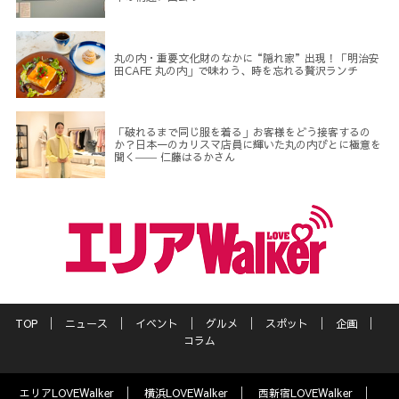
丸の内・重要文化財のなかに“隠れ家”出現！「明治安
田CAFE 丸の内」で味わう、時を忘れる贅沢ランチ
「破れるまで同じ服を着る」お客様をどう接客するの
か？日本一のカリスマ店員に輝いた丸の内びとに極意を
聞く―― 仁藤はるかさん
TOP
ニュース
イベント
グルメ
スポット
企画
コラム
エリアLOVEWalker
横浜LOVEWalker
西新宿LOVEWalker