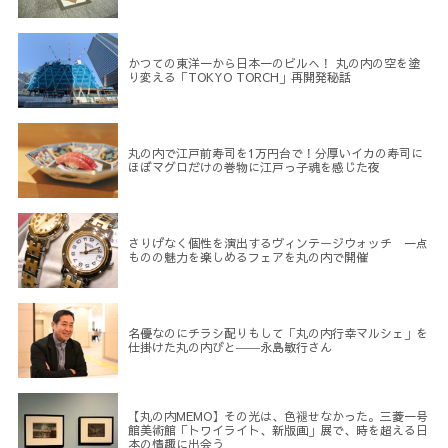
かつての東洋一から日本一のビルへ！ 丸の内の空を塗
り変える「TOKYO TORCH」再開発秘話
丸の内で江戸前寿司を1万円台で！分厚いイカの寿司に
ほぼマグロだけの巻物に江戸っ子魂を感じた夜
さりげなく個性を演出するヴィンテージウォッチ 一点
ものの魅力を楽しめるフェアを丸の内で開催
名優なのにチラシ配りもして「丸の内行幸マルシェ」を
仕掛けた丸の内びと――永島敏行さん
【丸の内MEMO】その光は、色褪せなかった。三菱一号
館美術館「トワイライト、新版画」展で、時を超える日
本の情趣に出会う