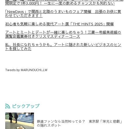
間限定で1杯3,000円！ 一生に一度の飲めるチャンスかも知れない
｢NewDays」で関西と北陸のうまいものフェア開催 出張のお供に買
わせていただきます！
初心者も気軽に楽しめる現代アート展「THE HINTS 2025」開催
アートとミートとデートが一緒に楽しめちゃう！三菱一号館美術館の
展覧会鑑賞券付きクリスマスディナーコース
私、社長になれちゃうかも。アートに隠された新しいビジネスのヒン
トを探してみた
Tweets by MARUNOUCHI_LW
ピックアップ
鉄道ファンなら当然知ってる？ 東京駅「栄光と悲劇」
の隠れスポット