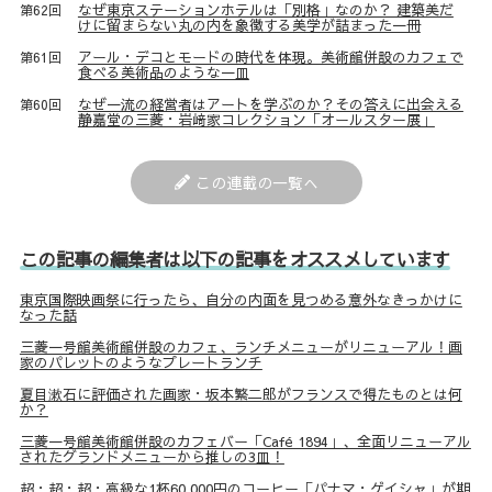
なぜ東京ステーションホテルは「別格」なのか？ 建築美だ
第62回
けに留まらない丸の内を象徴する美学が詰まった一冊
アール・デコとモードの時代を体現。美術館併設のカフェで
第61回
食べる美術品のような一皿
なぜ一流の経営者はアートを学ぶのか？その答えに出会える
第60回
静嘉堂の三菱・岩﨑家コレクション「オールスター展」
この連載の一覧へ
この記事の編集者は以下の記事をオススメしています
東京国際映画祭に行ったら、自分の内面を見つめる意外なきっかけに
なった話
三菱一号館美術館併設のカフェ、ランチメニューがリニューアル！画
家のパレットのようなプレートランチ
夏目漱石に評価された画家・坂本繁二郎がフランスで得たものとは何
か？
三菱一号館美術館併設のカフェバー「Café 1894」、全面リニューアル
されたグランドメニューから推しの3皿！
超・超・超・高級な1杯60,000円のコーヒー「パナマ・ゲイシャ」が期