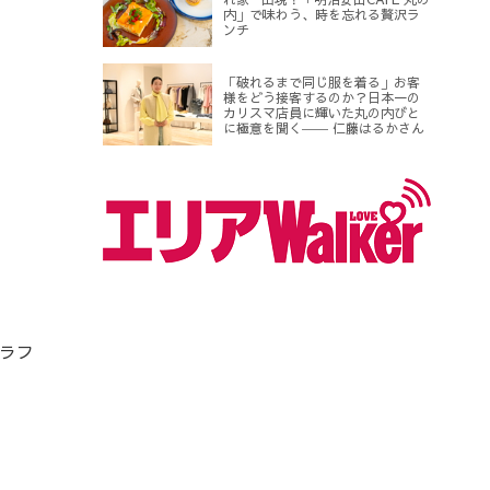
内」で味わう、時を忘れる贅沢ラ
ンチ
「破れるまで同じ服を着る」お客
様をどう接客するのか？日本一の
カリスマ店員に輝いた丸の内びと
に極意を聞く―― 仁藤はるかさん
ラフ