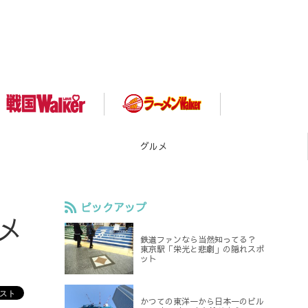
スポット
ピックアップ
メ
鉄道ファンなら当然知ってる？
東京駅「栄光と悲劇」の隠れスポ
ット
かつての東洋一から日本一のビル