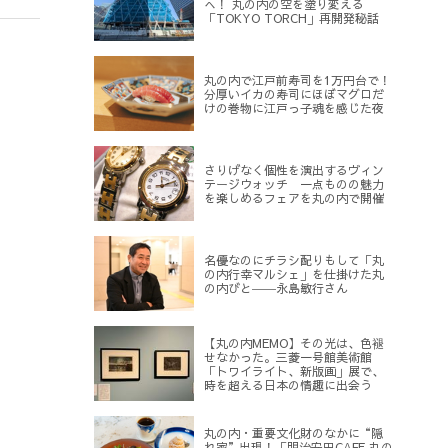
へ！ 丸の内の空を塗り変える
「TOKYO TORCH」再開発秘話
丸の内で江戸前寿司を1万円台で！
分厚いイカの寿司にほぼマグロだ
けの巻物に江戸っ子魂を感じた夜
さりげなく個性を演出するヴィン
テージウォッチ 一点ものの魅力
を楽しめるフェアを丸の内で開催
名優なのにチラシ配りもして「丸
の内行幸マルシェ」を仕掛けた丸
の内びと――永島敏行さん
【丸の内MEMO】その光は、色褪
せなかった。三菱一号館美術館
「トワイライト、新版画」展で、
時を超える日本の情趣に出会う
丸の内・重要文化財のなかに“隠
れ家”出現！「明治安田CAFE 丸の