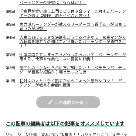
バーテンダーの提案に「なるほど！」
「意見が食い違う上司とどう付き合う？」に対するバーテン
第6回
ダーの答えに感嘆 流石イイこと言う！
実力派バーテンダーが教えるリーダーの心得「部下が自由に
第5回
育つのが理想」
人生における大きな決断をどうするべきか… 営業マンから
第4回
の転職を経て今の道にたどり着いたバーテンダーが背中を押
す！
仕事に飽きてしまったらどうしたらいい？ バーテンダーが
第3回
考える、仕事を作業化しない姿勢に納得！
部下との上手な付き合い方が知りたい！ ベテランバーテン
第2回
ダーが豊富な経験から導き出した助言
初対面の人と上手く話すためのちょっと意外なコツ！ バー
第1回
テンダーが教える会話の極意
この連載の一覧へ
この記事の編集者は以下の記事をオススメしています
ジューシーな牡蠣！旨みが広がる鹿肉！！カジュアルにコースディナ