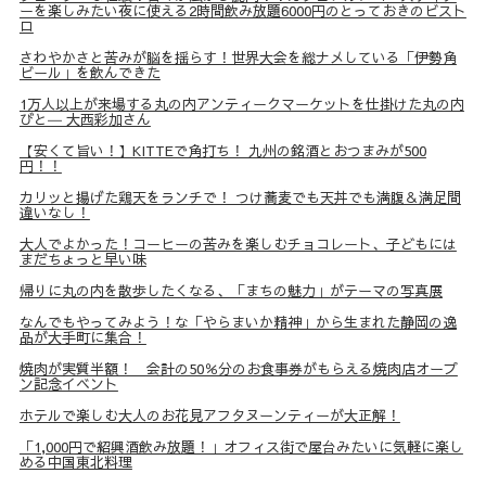
ーを楽しみたい夜に使える2時間飲み放題6000円のとっておきのビスト
ロ
さわやかさと苦みが脳を揺らす！世界大会を総ナメしている「伊勢角
ビール」を飲んできた
1万人以上が来場する丸の内アンティークマーケットを仕掛けた丸の内
びと― 大西彩加さん
【安くて旨い！】KITTEで角打ち！ 九州の銘酒とおつまみが500
円！！
カリッと揚げた鶏天をランチで！ つけ蕎麦でも天丼でも満腹＆満足間
違いなし！
大人でよかった！コーヒーの苦みを楽しむチョコレート、子どもには
まだちょっと早い味
帰りに丸の内を散歩したくなる、「まちの魅力」がテーマの写真展
なんでもやってみよう！な「やらまいか精神」から生まれた静岡の逸
品が大手町に集合！
焼肉が実質半額！ 会計の50％分のお食事券がもらえる焼肉店オープ
ン記念イベント
ホテルで楽しむ大人のお花見アフタヌーンティーが大正解！
「1,000円で紹興酒飲み放題！」オフィス街で屋台みたいに気軽に楽し
める中国東北料理