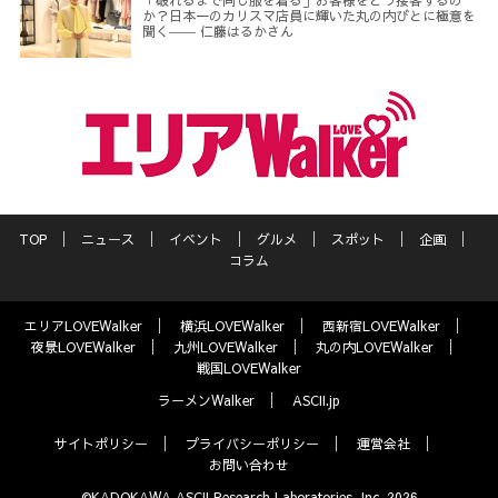
「破れるまで同じ服を着る」お客様をどう接客するの
か？日本一のカリスマ店員に輝いた丸の内びとに極意を
聞く―― 仁藤はるかさん
TOP
ニュース
イベント
グルメ
スポット
企画
コラム
エリアLOVEWalker
横浜LOVEWalker
西新宿LOVEWalker
夜景LOVEWalker
九州LOVEWalker
丸の内LOVEWalker
戦国LOVEWalker
ラーメンWalker
ASCII.jp
サイトポリシー
プライバシーポリシー
運営会社
お問い合わせ
©KADOKAWA ASCII Research Laboratories, Inc. 2026