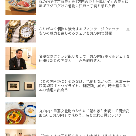
丸の内で江戸前寿司を1万円台で！分厚いイカの寿司に
ほぼマグロだけの巻物に江戸っ子魂を感じた夜
さりげなく個性を演出するヴィンテージウォッチ 一点
ものの魅力を楽しめるフェアを丸の内で開催
名優なのにチラシ配りもして「丸の内行幸マルシェ」を
仕掛けた丸の内びと――永島敏行さん
【丸の内MEMO】その光は、色褪せなかった。三菱一号
館美術館「トワイライト、新版画」展で、時を超える日
本の情趣に出会う
丸の内・重要文化財のなかに“隠れ家”出現！「明治安
田CAFE 丸の内」で味わう、時を忘れる贅沢ランチ