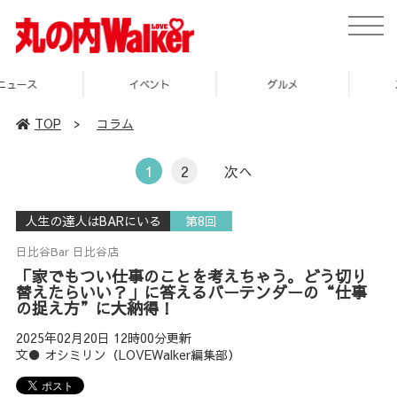
toggle
naviga
イベント
グルメ
スポット
TOP
>
コラム
1
2
次へ
人生の達人はBARにいる
第8回
日比谷Bar 日比谷店
「家でもつい仕事のことを考えちゃう。どう切り
替えたらいい？」に答えるバーテンダーの“仕事
の捉え方”に大納得！
2025年02月20日 12時00分更新
文● オシミリン（LOVEWalker編集部）