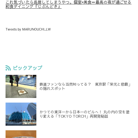
これ気づいたら長居してしまうやつ。個室×美食＝最高の夜が過ごせる
和食ダイニング『じぶんどき』
Tweets by MARUNOUCHI_LW
ピックアップ
鉄道ファンなら当然知ってる？ 東京駅「栄光と悲劇」
の隠れスポット
かつての東洋一から日本一のビルへ！ 丸の内の空を塗
り変える「TOKYO TORCH」再開発秘話