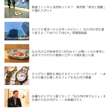
鉄道ファンなら当然知ってる？ 東京駅「栄光と悲劇」
の隠れスポット
かつての東洋一から日本一のビルへ！ 丸の内の空を塗
り変える「TOKYO TORCH」再開発秘話
丸の内で江戸前寿司を1万円台で！分厚いイカの寿司に
ほぼマグロだけの巻物に江戸っ子魂を感じた夜
さりげなく個性を演出するヴィンテージウォッチ 一点
ものの魅力を楽しめるフェアを丸の内で開催
名優なのにチラシ配りもして「丸の内行幸マルシェ」を
仕掛けた丸の内びと――永島敏行さん