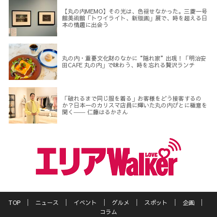
【丸の内MEMO】その光は、色褪せなかった。三菱一号
館美術館「トワイライト、新版画」展で、時を超える日
本の情趣に出会う
丸の内・重要文化財のなかに“隠れ家”出現！「明治安
田CAFE 丸の内」で味わう、時を忘れる贅沢ランチ
「破れるまで同じ服を着る」お客様をどう接客するの
か？日本一のカリスマ店員に輝いた丸の内びとに極意を
聞く―― 仁藤はるかさん
TOP
ニュース
イベント
グルメ
スポット
企画
コラム