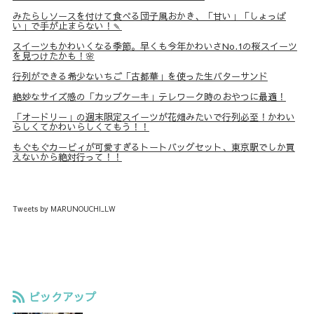
みたらしソースを付けて食べる団子風おかき、「甘い」「しょっぱ
い」で手が止まらない！🍡
スイーツもかわいくなる季節。早くも今年かわいさNo.1の桜スイーツ
を見つけたかも！🌸
行列ができる希少ないちご「古都華」を使った生バターサンド
絶妙なサイズ感の「カップケーキ」テレワーク時のおやつに最適！
「オードリー」の週末限定スイーツが花畑みたいで行列必至！かわい
らしくてかわいらしくてもう！！
もぐもぐカービィが可愛すぎるトートバッグセット、東京駅でしか買
えないから絶対行って！！
Tweets by MARUNOUCHI_LW
ピックアップ