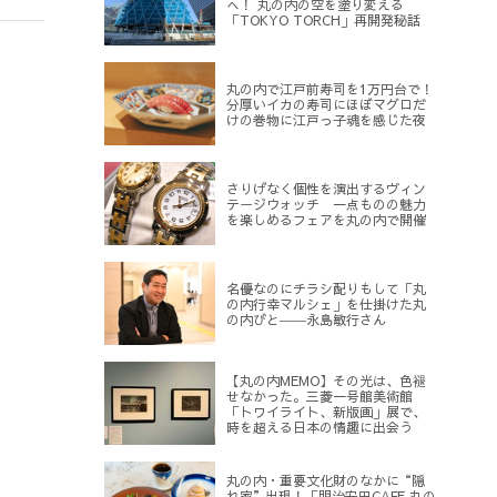
へ！ 丸の内の空を塗り変える
「TOKYO TORCH」再開発秘話
丸の内で江戸前寿司を1万円台で！
分厚いイカの寿司にほぼマグロだ
けの巻物に江戸っ子魂を感じた夜
さりげなく個性を演出するヴィン
テージウォッチ 一点ものの魅力
を楽しめるフェアを丸の内で開催
名優なのにチラシ配りもして「丸
の内行幸マルシェ」を仕掛けた丸
の内びと――永島敏行さん
【丸の内MEMO】その光は、色褪
せなかった。三菱一号館美術館
「トワイライト、新版画」展で、
時を超える日本の情趣に出会う
丸の内・重要文化財のなかに“隠
れ家”出現！「明治安田CAFE 丸の