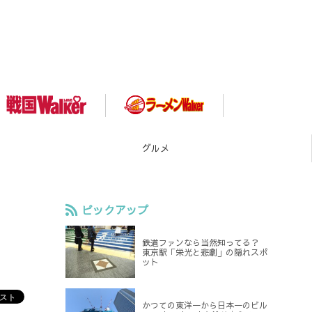
スポット
ピックアップ
鉄道ファンなら当然知ってる？
東京駅「栄光と悲劇」の隠れスポ
ット
かつての東洋一から日本一のビル