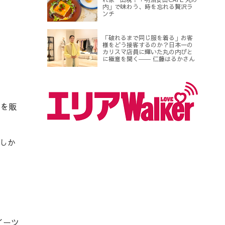
内」で味わう、時を忘れる贅沢ラ
ンチ
「破れるまで同じ服を着る」お客
様をどう接客するのか？日本一の
カリスマ店員に輝いた丸の内びと
に極意を聞く―― 仁藤はるかさん
トを販
しか
イーツ