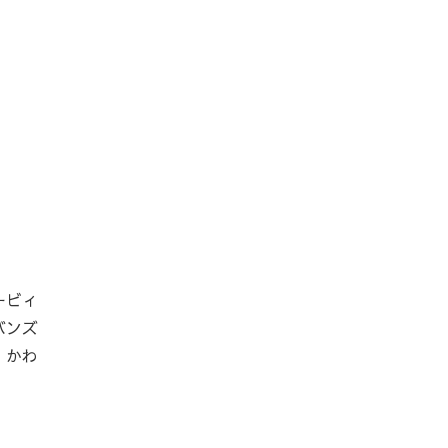
ービィ
バンズ
、かわ