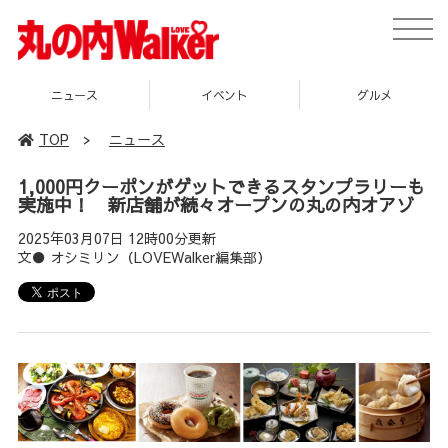
toggle
naviga
イベント
グルメ
スポット
TOP
>
ニュース
1,000円クーポンがゲットできるスタンプラリーも
実施中！ 新店舗が続々オープンの丸の内オアゾ
2025年03月07日 12時00分更新
文● オシミリン（LOVEWalker編集部）