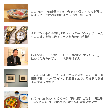
丸の内で江戸前寿司を1万円台で！分厚いイカの寿司に
ほぼマグロだけの巻物に江戸っ子魂を感じた夜
さりげなく個性を演出するヴィンテージウォッチ 一点
ものの魅力を楽しめるフェアを丸の内で開催
名優なのにチラシ配りもして「丸の内行幸マルシェ」を
仕掛けた丸の内びと――永島敏行さん
【丸の内MEMO】その光は、色褪せなかった。三菱一号
館美術館「トワイライト、新版画」展で、時を超える日
本の情趣に出会う
丸の内・重要文化財のなかに“隠れ家”出現！「明治安
田CAFE 丸の内」で味わう、時を忘れる贅沢ランチ