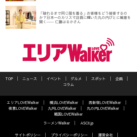
「破れるまで同じ服を着る」お客様をどう接客するの
か？日本一のカリスマ店員に輝いた丸の内びとに極意を
聞く―― 仁藤はるかさん
TOP
ニュース
イベント
グルメ
スポット
企画
コラム
エリアLOVEWalker
横浜LOVEWalker
西新宿LOVEWalker
夜景LOVEWalker
九州LOVEWalker
丸の内LOVEWalker
戦国LOVEWalker
ラーメンWalker
ASCII.jp
サイトポリシー
プライバシーポリシー
運営会社