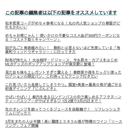
この記事の編集者は以下の記事をオススメしています
松本若菜コーデがめちゃ参考になる！丸の内人気ショップの春服がど
れもかわいい
めちゃお得じゃん！ 使いかけの不要なコスメ品が500円クーポンにな
る「コスメ下取りキャンペーン」
街が丸ごと美術館みたい！ 無料とは思えないほど充実している「有
楽町ウィンドウギャラリー」に行ってきた
財布が持たん！ 大谷翔平・ドジャース、今永昇太・カブスをはじめ
MLBグッズのポップアップショップが東京駅に登場！
見た目も味もエレガントすぎて震える！ 春野菜や苺をたっぷり使った
ロブションの限定パン、これ持ってピクニック行きたい
これ気づいたら長居してしまうやつ。個室×美食＝最高の夜が過ごせる
和食ダイニング『じぶんどき』
やばいやばい！ 都内を走るロンドンバスの中で楽しめるアフタヌーン
ティーバスツアーがやばすぎる♡ 1日2便で3月25日まで！
生のオレンジを絞ってつくるジュースを自販機で！ リフレッシュタ
イムにぴったり
3月生まれの人は半額！高い酸度とミネラル感が特徴のワイン「リース
リング」フェア開催