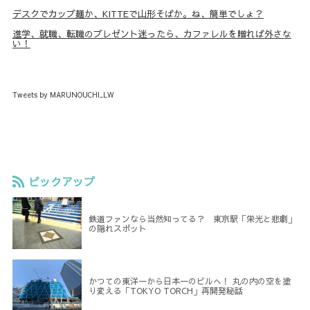
デスクでカップ麺か、KITTEで山形そばか。ね、簡単でしょ？
進学、就職、転職のプレゼント迷ったら、カファレルを贈れば外さな
い！
Tweets by MARUNOUCHI_LW
ピックアップ
鉄道ファンなら当然知ってる？ 東京駅「栄光と悲劇」
の隠れスポット
かつての東洋一から日本一のビルへ！ 丸の内の空を塗
り変える「TOKYO TORCH」再開発秘話