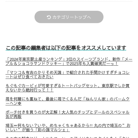
カテゴリートップへ
この記事の編集者は以下の記事をオススメしています
「2024年東京駅土産ランキング」3位のスイーツブランド、新作「メー
プル＆ショコラサンドクッキー」で2025年も入賞確実だーっ！
「マツコ＆有吉のかりそめ天国」で紹介された手間かけすぎチョコレ
ートはぜひ食べておきたい
もぐもぐカービィが可愛すぎるトートバッグセット、東京駅でしか買
えないから絶対行って！！
苺を何層にも重ねて、最後に苺でくるんだ「ねんりん家」のバームク
ーヘン🍓
ポーチ付きを買うのが大正解！大人気のチップとデールのスペシャル
缶が再販
埼玉＝何もない？いや、めちゃくちゃあるから!! 丸の内で埼玉の”お
いしい”が揃う「彩の国マルシェ」