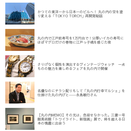
かつての東洋一から日本一のビルへ！ 丸の内の空を塗
り変える「TOKYO TORCH」再開発秘話
丸の内で江戸前寿司を1万円台で！分厚いイカの寿司に
ほぼマグロだけの巻物に江戸っ子魂を感じた夜
さりげなく個性を演出するヴィンテージウォッチ 一点
ものの魅力を楽しめるフェアを丸の内で開催
名優なのにチラシ配りもして「丸の内行幸マルシェ」を
仕掛けた丸の内びと――永島敏行さん
【丸の内MEMO】その光は、色褪せなかった。三菱一号
館美術館「トワイライト、新版画」展で、時を超える日
本の情趣に出会う