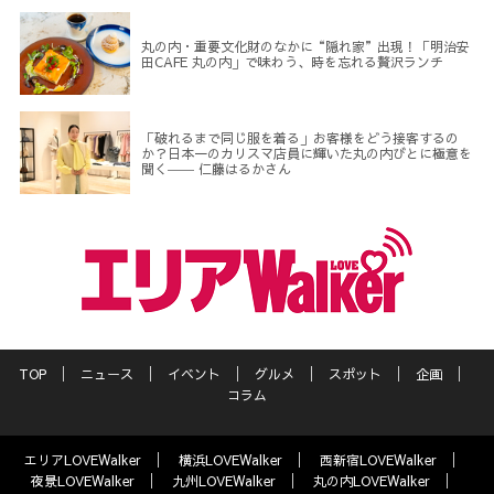
丸の内・重要文化財のなかに“隠れ家”出現！「明治安
田CAFE 丸の内」で味わう、時を忘れる贅沢ランチ
「破れるまで同じ服を着る」お客様をどう接客するの
か？日本一のカリスマ店員に輝いた丸の内びとに極意を
聞く―― 仁藤はるかさん
TOP
ニュース
イベント
グルメ
スポット
企画
コラム
エリアLOVEWalker
横浜LOVEWalker
西新宿LOVEWalker
夜景LOVEWalker
九州LOVEWalker
丸の内LOVEWalker