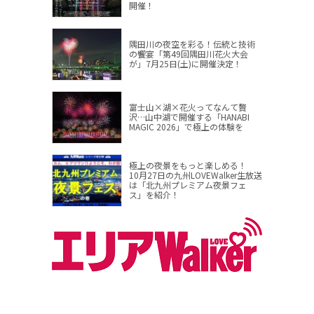
開催！
隅田川の夜空を彩る！伝統と技術
の饗宴「第49回隅田川花火大会
が」7月25日(土)に開催決定！
富士山×湖×花火ってなんて贅
沢…山中湖で開催する「HANABI
MAGIC 2026」で極上の体験を
極上の夜景をもっと楽しめる！
10月27日の九州LOVEWalker生放送
は「北九州プレミアム夜景フェ
ス」を紹介！